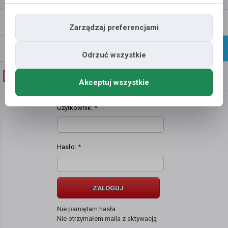
Napisz
Profil
Zarządzaj preferencjami
wiadomość
Znajomi
Galeria
Odrzuć wszystkie
Galeria zdjęć użytkownika
Piotr 3
Akceptuj wszystkie
Użytkownik:
*
Hasło:
*
ZALOGUJ
Nie pamiętam hasła
Nie otrzymałem maila z aktywacją