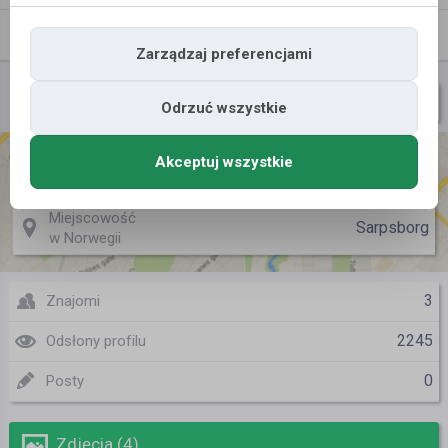
Znajomi
Galeria
Zarządzaj preferencjami
Lisek21
Nazwa użytkownika
Odrzuć wszystkie
Akceptuj wszystkie
Miejscowość
Koszalin
w Polsce
Miejscowość
Sarpsborg
w Norwegii
3
Znajomi
2245
Odsłony profilu
0
Posty
Zdjęcia (4)