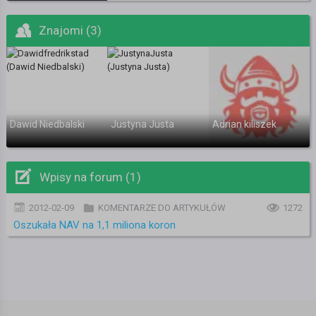
Znajomi (3)
Dawid Niedbalski
Justyna Justa
Adrian kiliszek
Wpisy na forum (1)
2012-02-09
KOMENTARZE DO ARTYKUŁÓW
1272
Oszukała NAV na 1,1 miliona koron