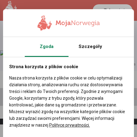
Zaloguj się
Zgoda
Szczegóły
reklama
Strona korzysta z plików cookie
Nasza strona korzysta z plików cookie w celu optymalizacji
Polecane profile
Filtr wyszukiwań
działania strony, analizowania ruchu oraz dostosowywania
treści i reklam do Twoich preferencji. Zgodnie z wymogami
Google, korzystamy z trybu zgody, który pozwala
kontrolować, jakie dane są gromadzone i przetwarzane.
Możesz wyrazić zgodę na wszystkie kategorie plików cookie
Paweł Lis, (36 l.)
lub zarządzać swoimi preferencjami. Więcej informacji
znajdziesz w naszej
Polityce prywatności.
Napisz
Zaproś
wiadomość
do znajomych