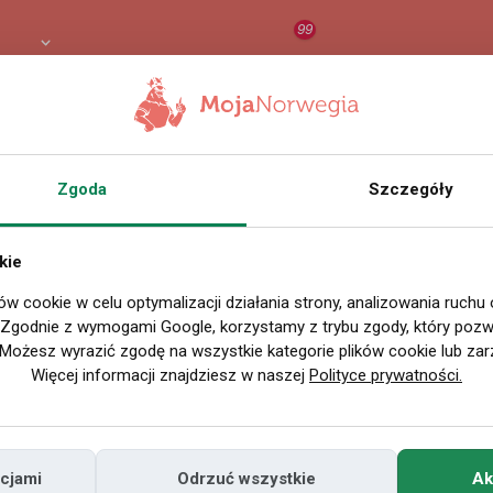
99
 PLN
RAPORT
ORZEŁ AI
O
Zgoda
Szczegóły
kie
ów cookie w celu optymalizacji działania strony, analizowania ruchu
. Zgodnie z wymogami Google, korzystamy z trybu zgody, który pozwa
Możesz wyrazić zgodę na wszystkie kategorie plików cookie lub zar
Więcej informacji znajdziesz w naszej
Polityce prywatności.
cjami
Odrzuć wszystkie
Ak