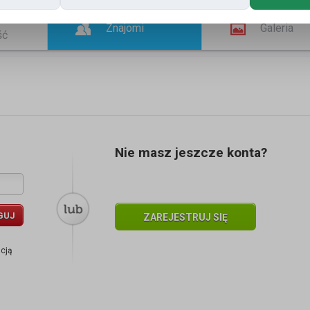
Znajomi
Galeria
ść
Nie masz jeszcze konta?
GUJ
ZAREJESTRUJ SIĘ
acją