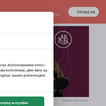
Zaloguj się
KREDYTY
GŁOSZENIA
PRACA
 oraz dostosowywania treści i
la kontrolować, jakie dane są
ządzać swoimi preferencjami.
reklama | kup tutaj
»
ceptuj wszystkie