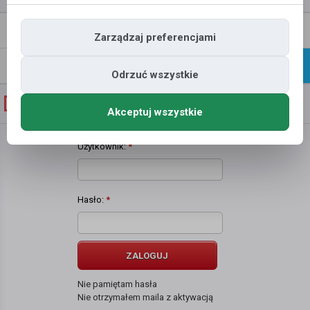
Napisz
Profil
Zarządzaj preferencjami
wiadomość
Znajomi
Galeria
Odrzuć wszystkie
Galeria zdjęć użytkownika
Paulina K.
Akceptuj wszystkie
Użytkownik:
*
Hasło:
*
ZALOGUJ
Nie pamiętam hasła
Nie otrzymałem maila z aktywacją