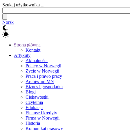
Szukaj użytkownika ...
Norsk
Strona główna
Kontakt
Artykuły
Aktualności
Polacy w Norwegii
Życie w Norwegii
Praca i prawo pracy
Archiwum MN
Biznes i gospodarka
Blogi
Ciekawostki
Czytelnia
Edukacja
Finanse i kredyty
Firma w Norwegii
Historia
Komunikat prasowy