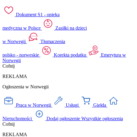
Dokument S1 - opieka
medyczna w Polsce
Zasiłki na dzieci
w Norwegii
Tłumaczenia
polsko - norweskie
Korekta podatku
Emerytura w
Norwegii
Cofnij
REKLAMA
Ogłoszenia w Norwegii
Praca w Norwegii
Usługi
Giełda
Nieruchomości
Dodaj ogłoszenie
Wszystkie ogłoszenia
Cofnij
REKLAMA