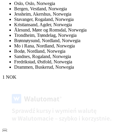
Oslo,
Oslo, Norwegia
Bergen,
Vestland, Norwegia
Jessheim,
Akershus, Norwegia
Stavanger,
Rogaland, Norwegia
Kristiansand,
Agder, Norwegia
Ålesund,
Møre og Romsdal, Norwegia
Trondheim,
Trøndelag, Norwegia
Brønnøysund,
Nordland, Norwegia
Mo i Rana,
Nordland, Norwegia
Bodø,
Nordland, Norwegia
Sandnes,
Rogaland, Norwegia
Fredrikstad,
Østfold, Norwegia
Drammen,
Buskerud, Norwegia
1 NOK