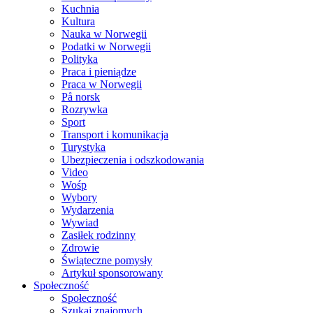
Kuchnia
Kultura
Nauka w Norwegii
Podatki w Norwegii
Polityka
Praca i pieniądze
Praca w Norwegii
På norsk
Rozrywka
Sport
Transport i komunikacja
Turystyka
Ubezpieczenia i odszkodowania
Video
Wośp
Wybory
Wydarzenia
Wywiad
Zasiłek rodzinny
Zdrowie
Świąteczne pomysły
Artykuł sponsorowany
Społeczność
Społeczność
Szukaj znajomych