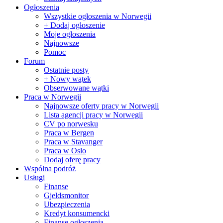
Ogłoszenia
Wszystkie ogłoszenia w Norwegii
+ Dodaj ogłoszenie
Moje ogłoszenia
Najnowsze
Pomoc
Forum
Ostatnie posty
+ Nowy wątek
Obserwowane wątki
Praca w Norwegii
Najnowsze oferty pracy w Norwegii
Lista agencji pracy w Norwegii
CV po norwesku
Praca w Bergen
Praca w Stavanger
Praca w Oslo
Dodaj oferę pracy
Wspólna podróż
Usługi
Finanse
Gjeldsmonitor
Ubezpieczenia
Kredyt konsumencki
Finanse ogłoszenia