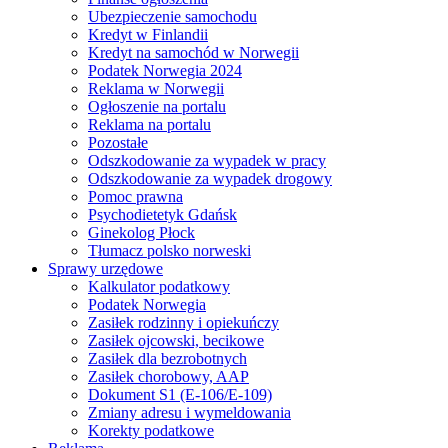
Ubezpieczenie samochodu
Kredyt w Finlandii
Kredyt na samochód w Norwegii
Podatek Norwegia 2024
Reklama w Norwegii
Ogłoszenie na portalu
Reklama na portalu
Pozostałe
Odszkodowanie za wypadek w pracy
Odszkodowanie za wypadek drogowy
Pomoc prawna
Psychodietetyk Gdańsk
Ginekolog Płock
Tłumacz polsko norweski
Sprawy urzędowe
Kalkulator podatkowy
Podatek Norwegia
Zasiłek rodzinny i opiekuńczy
Zasiłek ojcowski, becikowe
Zasiłek dla bezrobotnych
Zasiłek chorobowy, AAP
Dokument S1 (E-106/E-109)
Zmiany adresu i wymeldowania
Korekty podatkowe