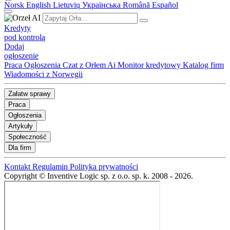
Norsk
English
Lietuvių
Українська
Română
Español
Kredyty
pod kontrolą
Dodaj
ogłoszenie
Praca
Ogłoszenia
Czat z Orłem Ai
Monitor kredytowy
Katalog firm
Wiadomości z Norwegii
Załatw sprawy
Praca
Ogłoszenia
Artykuły
Społeczność
Dla firm
Kontakt
Regulamin
Polityka prywatności
Copyright © Inventive Logic sp. z o.o. sp. k. 2008 - 2026.