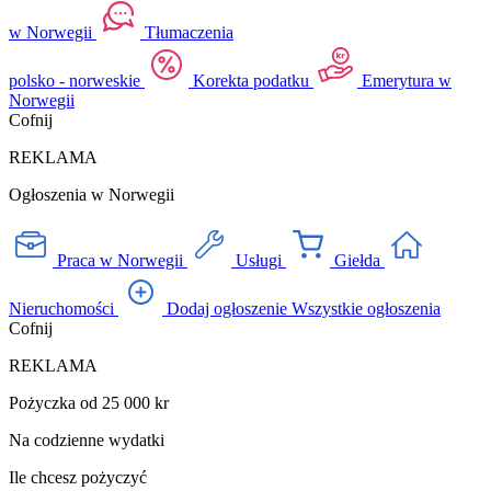
w Norwegii
Tłumaczenia
polsko - norweskie
Korekta podatku
Emerytura w
Norwegii
Cofnij
REKLAMA
Ogłoszenia w Norwegii
Praca w Norwegii
Usługi
Giełda
Nieruchomości
Dodaj ogłoszenie
Wszystkie ogłoszenia
Cofnij
REKLAMA
Pożyczka od 25 000 kr
Na codzienne wydatki
Ile chcesz pożyczyć