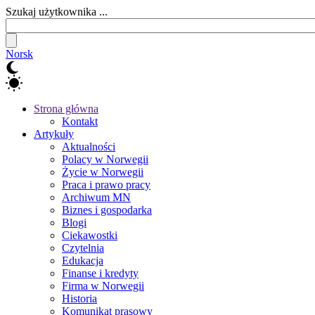
Szukaj użytkownika ...
Norsk
Strona główna
Kontakt
Artykuły
Aktualności
Polacy w Norwegii
Życie w Norwegii
Praca i prawo pracy
Archiwum MN
Biznes i gospodarka
Blogi
Ciekawostki
Czytelnia
Edukacja
Finanse i kredyty
Firma w Norwegii
Historia
Komunikat prasowy