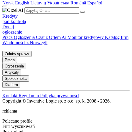
Norsk
English
Lietuvių
Українська
Română
Español
Kredyty
pod kontrolą
Dodaj
ogłoszenie
Praca
Ogłoszenia
Czat z Orłem Ai
Monitor kredytowy
Katalog firm
Wiadomości z Norwegii
Załatw sprawy
Praca
Ogłoszenia
Artykuły
Społeczność
Dla firm
Kontakt
Regulamin
Polityka prywatności
Copyright © Inventive Logic sp. z o.o. sp. k. 2008 - 2026.
reklama
Polecane profile
Filtr wyszukiwań
Pokazuj mi: