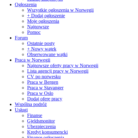
Ogłoszenia
Wszystkie ogłoszenia w Norwegii
+ Dodaj ogłoszenie
Moje ogłoszenia
Najnowsze
Pomoc
Forum
Ostatnie posty
+ Nowy wątek
Obserwowane wątki
Praca w Norwegii
Najnowsze oferty pracy w Norwegii
Lista agencji pracy w Norwegii
CV po norwesku
Praca w Bergen
Praca w Stavanger
Praca w Oslo
Dodaj oferę pracy
Wspólna podróż
Usługi
Finanse
Gjeldsmonitor
Ubezpieczenia
Kredyt konsumencki
Finanse ogłoszenia