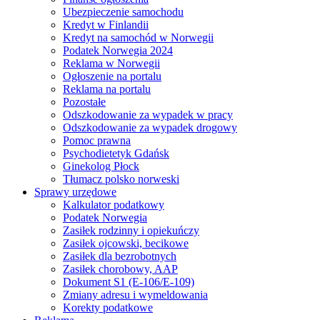
Ubezpieczenie samochodu
Kredyt w Finlandii
Kredyt na samochód w Norwegii
Podatek Norwegia 2024
Reklama w Norwegii
Ogłoszenie na portalu
Reklama na portalu
Pozostałe
Odszkodowanie za wypadek w pracy
Odszkodowanie za wypadek drogowy
Pomoc prawna
Psychodietetyk Gdańsk
Ginekolog Płock
Tłumacz polsko norweski
Sprawy urzędowe
Kalkulator podatkowy
Podatek Norwegia
Zasiłek rodzinny i opiekuńczy
Zasiłek ojcowski, becikowe
Zasiłek dla bezrobotnych
Zasiłek chorobowy, AAP
Dokument S1 (E-106/E-109)
Zmiany adresu i wymeldowania
Korekty podatkowe