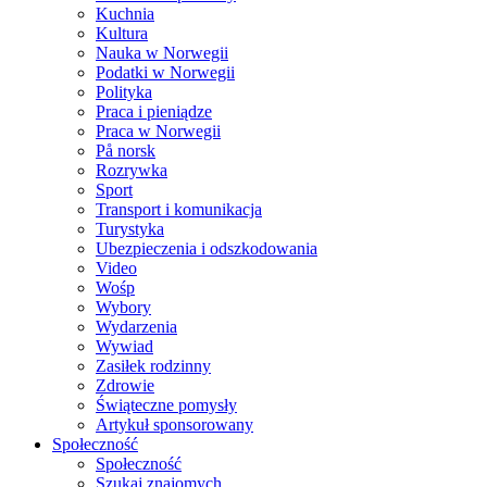
Kuchnia
Kultura
Nauka w Norwegii
Podatki w Norwegii
Polityka
Praca i pieniądze
Praca w Norwegii
På norsk
Rozrywka
Sport
Transport i komunikacja
Turystyka
Ubezpieczenia i odszkodowania
Video
Wośp
Wybory
Wydarzenia
Wywiad
Zasiłek rodzinny
Zdrowie
Świąteczne pomysły
Artykuł sponsorowany
Społeczność
Społeczność
Szukaj znajomych