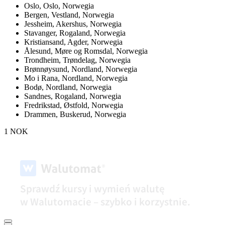
Oslo,
Oslo, Norwegia
Bergen,
Vestland, Norwegia
Jessheim,
Akershus, Norwegia
Stavanger,
Rogaland, Norwegia
Kristiansand,
Agder, Norwegia
Ålesund,
Møre og Romsdal, Norwegia
Trondheim,
Trøndelag, Norwegia
Brønnøysund,
Nordland, Norwegia
Mo i Rana,
Nordland, Norwegia
Bodø,
Nordland, Norwegia
Sandnes,
Rogaland, Norwegia
Fredrikstad,
Østfold, Norwegia
Drammen,
Buskerud, Norwegia
1 NOK