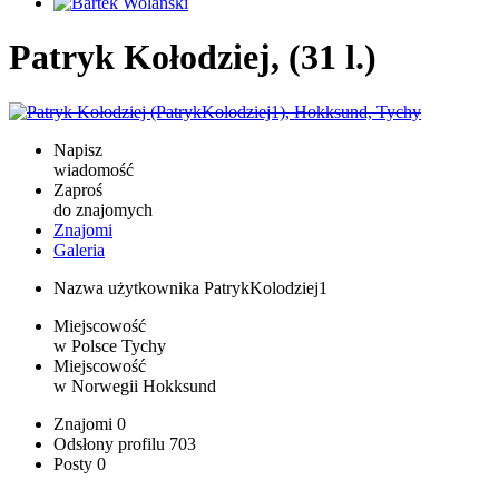
Patryk Kołodziej, (31 l.)
Napisz
wiadomość
Zaproś
do znajomych
Znajomi
Galeria
Nazwa użytkownika
PatrykKolodziej1
Miejscowość
w Polsce
Tychy
Miejscowość
w Norwegii
Hokksund
Znajomi
0
Odsłony profilu
703
Posty
0