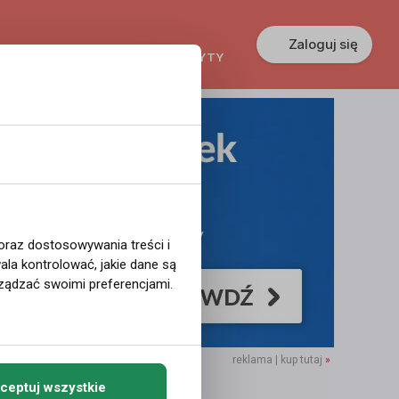
Zaloguj się
KREDYTY
GŁOSZENIA
PRACA
 oraz dostosowywania treści i
la kontrolować, jakie dane są
ządzać swoimi preferencjami.
reklama | kup tutaj
»
ceptuj wszystkie