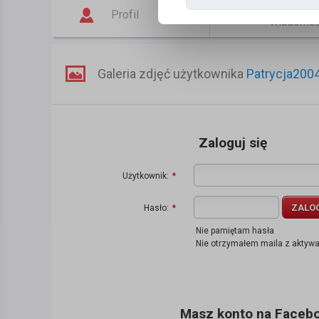
Napisz
Profil
wiadomo
Galeria zdjęć użytkownika
Patrycja200
Zaloguj się
Użytkownik:
*
ZALO
Hasło:
*
Nie pamiętam hasła
Nie otrzymałem maila z aktyw
Masz konto na Faceboo