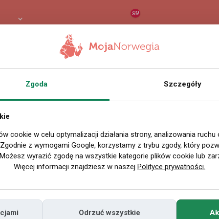
99
3 PLN
RAPORT
ORZEŁ AI
O
Zgoda
Szczegóły
kie
ów cookie w celu optymalizacji działania strony, analizowania ruchu
. Zgodnie z wymogami Google, korzystamy z trybu zgody, który pozwa
Możesz wyrazić zgodę na wszystkie kategorie plików cookie lub zar
Więcej informacji znajdziesz w naszej
Polityce prywatności.
cjami
Odrzuć wszystkie
Ak