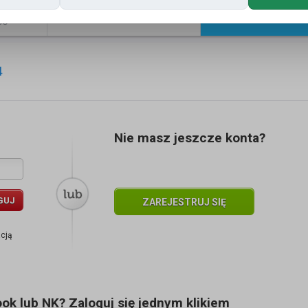
Znajomi
Galeria
ść
4
Nie masz jeszcze konta?
GUJ
ZAREJESTRUJ SIĘ
acją
k lub NK? Zaloguj się jednym klikiem