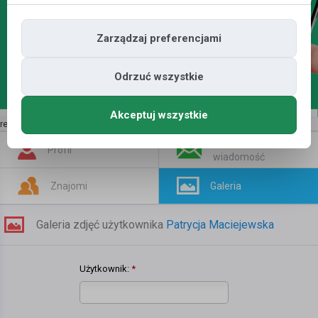
Zarządzaj preferencjami
Odrzuć wszystkie
Akceptuj wszystkie
reklama | kup tutaj
»
Napisz
Profil
wiadomość
Znajomi
Galeria
Galeria zdjęć użytkownika
Patrycja Maciejewska
Użytkownik:
*