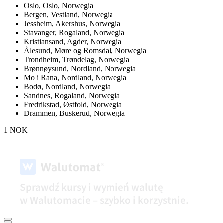
Oslo,
Oslo, Norwegia
Bergen,
Vestland, Norwegia
Jessheim,
Akershus, Norwegia
Stavanger,
Rogaland, Norwegia
Kristiansand,
Agder, Norwegia
Ålesund,
Møre og Romsdal, Norwegia
Trondheim,
Trøndelag, Norwegia
Brønnøysund,
Nordland, Norwegia
Mo i Rana,
Nordland, Norwegia
Bodø,
Nordland, Norwegia
Sandnes,
Rogaland, Norwegia
Fredrikstad,
Østfold, Norwegia
Drammen,
Buskerud, Norwegia
1 NOK