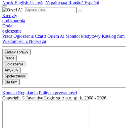
Norsk
English
Lietuvių
Українська
Română
Español
Kredyty
pod kontrolą
Dodaj
ogłoszenie
Praca
Ogłoszenia
Czat z Orłem Ai
Monitor kredytowy
Katalog firm
Wiadomości z Norwegii
Załatw sprawy
Praca
Ogłoszenia
Artykuły
Społeczność
Dla firm
Kontakt
Regulamin
Polityka prywatności
Copyright © Inventive Logic sp. z o.o. sp. k. 2008 - 2026.