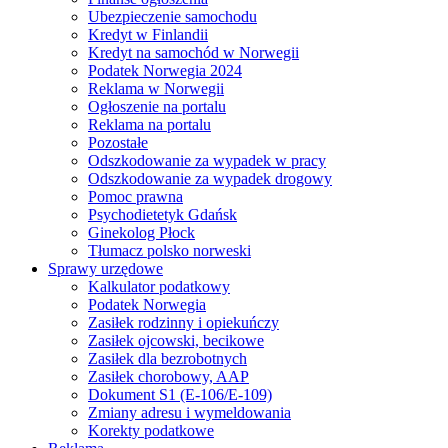
Ubezpieczenie samochodu
Kredyt w Finlandii
Kredyt na samochód w Norwegii
Podatek Norwegia 2024
Reklama w Norwegii
Ogłoszenie na portalu
Reklama na portalu
Pozostałe
Odszkodowanie za wypadek w pracy
Odszkodowanie za wypadek drogowy
Pomoc prawna
Psychodietetyk Gdańsk
Ginekolog Płock
Tłumacz polsko norweski
Sprawy urzędowe
Kalkulator podatkowy
Podatek Norwegia
Zasiłek rodzinny i opiekuńczy
Zasiłek ojcowski, becikowe
Zasiłek dla bezrobotnych
Zasiłek chorobowy, AAP
Dokument S1 (E-106/E-109)
Zmiany adresu i wymeldowania
Korekty podatkowe