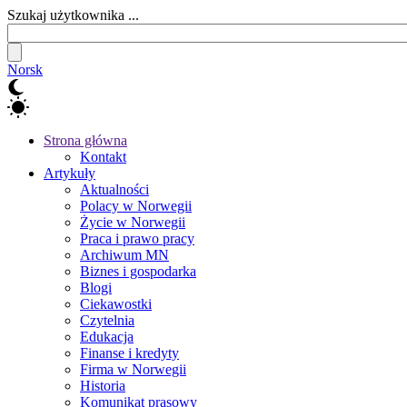
Szukaj użytkownika ...
Norsk
Strona główna
Kontakt
Artykuły
Aktualności
Polacy w Norwegii
Życie w Norwegii
Praca i prawo pracy
Archiwum MN
Biznes i gospodarka
Blogi
Ciekawostki
Czytelnia
Edukacja
Finanse i kredyty
Firma w Norwegii
Historia
Komunikat prasowy