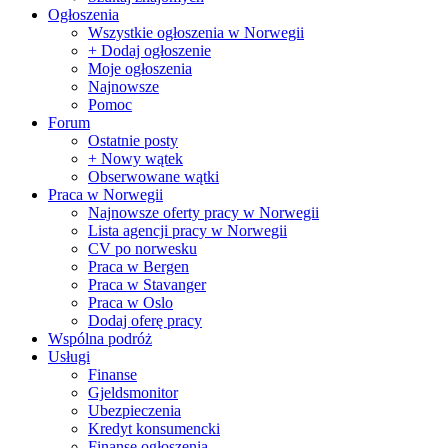
Ogłoszenia
Wszystkie ogłoszenia w Norwegii
+ Dodaj ogłoszenie
Moje ogłoszenia
Najnowsze
Pomoc
Forum
Ostatnie posty
+ Nowy wątek
Obserwowane wątki
Praca w Norwegii
Najnowsze oferty pracy w Norwegii
Lista agencji pracy w Norwegii
CV po norwesku
Praca w Bergen
Praca w Stavanger
Praca w Oslo
Dodaj oferę pracy
Wspólna podróż
Usługi
Finanse
Gjeldsmonitor
Ubezpieczenia
Kredyt konsumencki
Finanse ogłoszenia