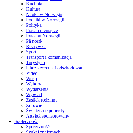
Kuchnia
Kultura
Nauka w Norwegii
Podatki w Norwegii
Polityka
Praca i pieniądze
Praca w Norwegii
På norsk
Rozrywka
Sport
Transport i komunikacja
Turystyka
Ubezpieczenia i odszkodowania
Video
Wośp
Wybory
Wydarzenia
Wywiad
Zasiłek rodzinny
Zdrowie
Świąteczne pomysły
Artykuł sponsorowany
Społeczność
Społeczność
Szukaj znajomych