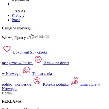
Orzeł
Ai
Kredyty
Praca
Usługi w Norwegii
We współpracy z
Dokument S1 - opieka
medyczna w Polsce
Zasiłki na dzieci
w Norwegii
Tłumaczenia
polsko - norweskie
Korekta podatku
Emerytura w
Norwegii
Cofnij
REKLAMA