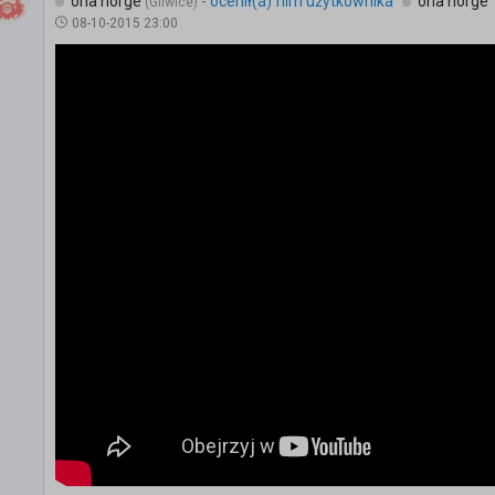
ona norge
-
ocenił(a) film użytkownika
ona norge
(Gliwice)
08-10-2015 23:00