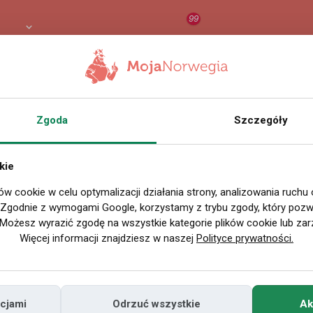
99
LN
RAPORT
ORZEŁ AI
O
Zgoda
Szczegóły
kie
ów cookie w celu optymalizacji działania strony, analizowania ruchu
. Zgodnie z wymogami Google, korzystamy z trybu zgody, który pozwa
Możesz wyrazić zgodę na wszystkie kategorie plików cookie lub zar
Więcej informacji znajdziesz w naszej
Polityce prywatności.
cjami
Odrzuć wszystkie
Ak