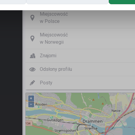
Nazwa użytkownika
Sam
Miejscowość
w Polsce
Miejscowość
w Norwegii
Znajomi
Odsłony profilu
Posty
+
−