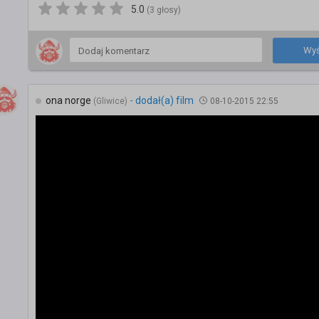
5.0
(3 głosy)
Wyś
ona norge
-
dodał(a) film
(Gliwice)
08-10-2015 22:55