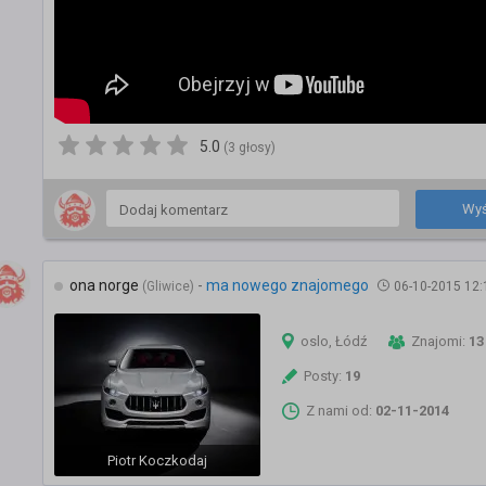
5.0
(3 głosy)
Wyś
ona norge
-
ma nowego znajomego
(Gliwice)
06-10-2015 12:
oslo, Łódź
Znajomi:
13
Posty:
19
Z nami od:
02-11-2014
Piotr Koczkodaj