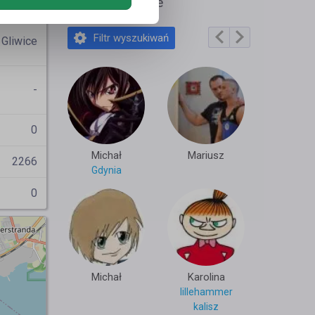
antii92
Polecane profile
Filtr wyszukiwań
Gliwice
-
0
Michał
Mariusz
2266
Gdynia
0
Michał
Karolina
lillehammer
kalisz