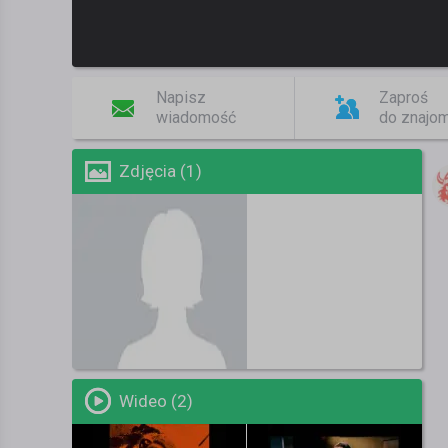
Napisz
Zaproś
wiadomość
do znajo
Zdjęcia (1)
Wideo (2)