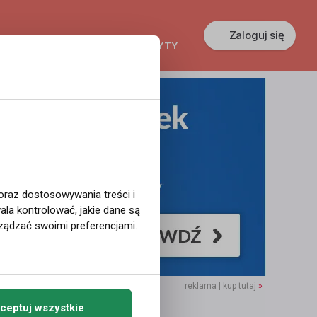
Zaloguj się
KREDYTY
GŁOSZENIA
PRACA
 oraz dostosowywania treści i
la kontrolować, jakie dane są
ządzać swoimi preferencjami.
reklama | kup tutaj
»
ceptuj wszystkie