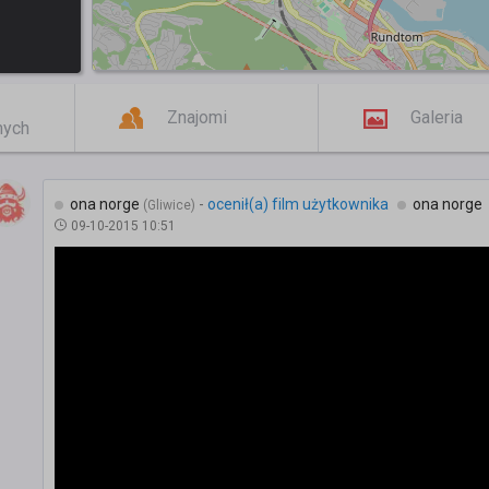
Znajomi
Galeria
mych
ona norge
-
ocenił(a) film użytkownika
ona norge
(Gliwice)
09-10-2015 10:51