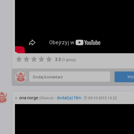
3.3
(3 głosy)
Wyś
ona norge
-
dodał(a) film
(Gliwice)
09-10-2015 10:22