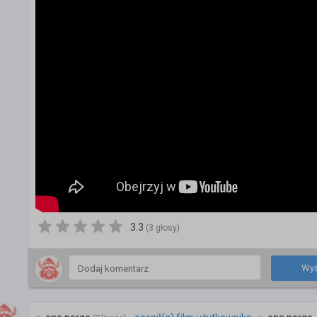
3.3
(3 głosy)
Wyś