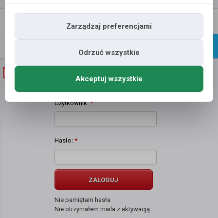
Napisz
Profil
Zarządzaj preferencjami
wiadomość
Znajomi
Galeria
Odrzuć wszystkie
Galeria zdjęć użytkownika
Oliwia m
Akceptuj wszystkie
Użytkownik:
*
Hasło:
*
ZALOGUJ
Nie pamiętam hasła
Nie otrzymałem maila z aktywacją