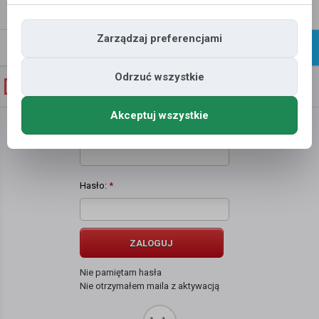
Napisz
Profil
wiadomość
Zarządzaj preferencjami
Znajomi
Galeria
Odrzuć wszystkie
Galeria zdjęć użytkownika
Olga Neckar
Akceptuj wszystkie
Użytkownik:
*
Hasło:
*
ZALOGUJ
Nie pamiętam hasła
Nie otrzymałem maila z aktywacją