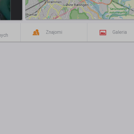
Znajomi
Galeria
mych