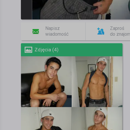
Napisz
Zaproś
wiadomość
do znajo
Zdjęcia (4)