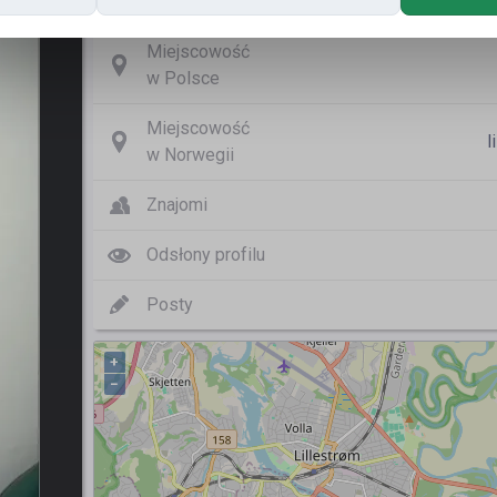
Nazwa użytkownika
Olaf
Miejscowość
w Polsce
Miejscowość
l
w Norwegii
Znajomi
Odsłony profilu
Posty
+
−