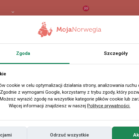
99
8 PLN
RAPORT
ORZEŁ AI
O
Zgoda
Szczegóły
kie
ów cookie w celu optymalizacji działania strony, analizowania ruchu
. Zgodnie z wymogami Google, korzystamy z trybu zgody, który pozwa
Możesz wyrazić zgodę na wszystkie kategorie plików cookie lub zar
Więcej informacji znajdziesz w naszej
Polityce prywatności.
cjami
Odrzuć wszystkie
Ak