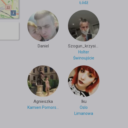
Łódź
i
Daniel
Szogun_krzysiek
Holter
Świnoujście
Agnieszka
Iku
Kamien Pomorski
Oslo
Limanowa