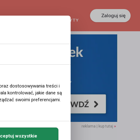
Zaloguj się
KREDYTY
GŁOSZENIA
PRACA
 oraz dostosowywania treści i
la kontrolować, jakie dane są
ządzać swoimi preferencjami.
reklama | kup tutaj
»
ceptuj wszystkie