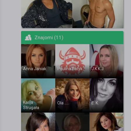
Znajomi (11)
Anna Janiak
Paulina Patyk
J.K K.J
Kasja
Ola .....
E. K.
Strugała