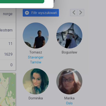
Amudsen
Polecane profile
Filtr wyszukiwań
norge
ilestrøm
11
Tomasz
Bogusław
1629
Stavanger
Tarnów
0
Dominika
Marika
Oslo