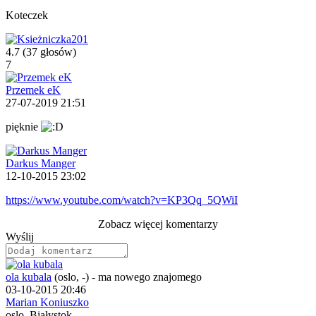
Koteczek
4.7
(37 głosów)
7
Przemek eK
27-07-2019 21:51
pięknie
Darkus Manger
12-10-2015 23:02
https://www.youtube.com/watch?v=KP3Qq_5QWiI
Zobacz więcej komentarzy
Wyślij
ola kubala
(oslo, -)
-
ma nowego znajomego
03-10-2015 20:46
Marian Koniuszko
oslo, Białystok