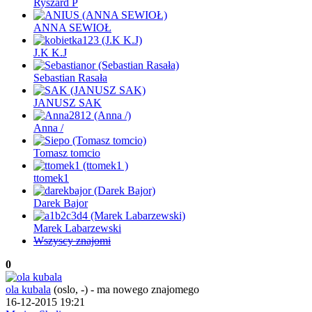
Ryszard P
ANNA SEWIOŁ
J.K K.J
Sebastian Rasała
JANUSZ SAK
Anna /
Tomasz tomcio
ttomek1
Darek Bajor
Marek Labarzewski
Wszyscy znajomi
0
ola kubala
(oslo, -)
-
ma nowego znajomego
16-12-2015 19:21