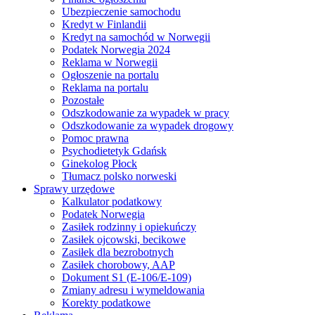
Ubezpieczenie samochodu
Kredyt w Finlandii
Kredyt na samochód w Norwegii
Podatek Norwegia 2024
Reklama w Norwegii
Ogłoszenie na portalu
Reklama na portalu
Pozostałe
Odszkodowanie za wypadek w pracy
Odszkodowanie za wypadek drogowy
Pomoc prawna
Psychodietetyk Gdańsk
Ginekolog Płock
Tłumacz polsko norweski
Sprawy urzędowe
Kalkulator podatkowy
Podatek Norwegia
Zasiłek rodzinny i opiekuńczy
Zasiłek ojcowski, becikowe
Zasiłek dla bezrobotnych
Zasiłek chorobowy, AAP
Dokument S1 (E-106/E-109)
Zmiany adresu i wymeldowania
Korekty podatkowe