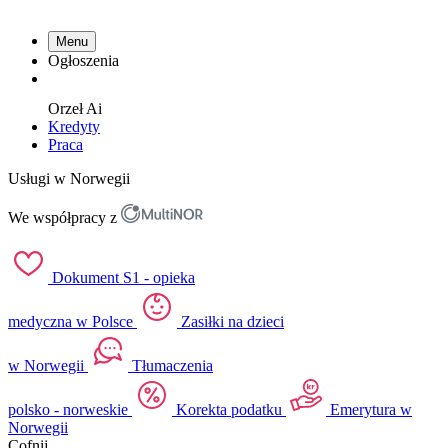
Menu
Ogłoszenia
Orzeł
Ai
Kredyty
Praca
Usługi w Norwegii
We współpracy z
Dokument S1 - opieka
medyczna w Polsce
Zasiłki na dzieci
w Norwegii
Tłumaczenia
polsko - norweskie
Korekta podatku
Emerytura w
Norwegii
Cofnij