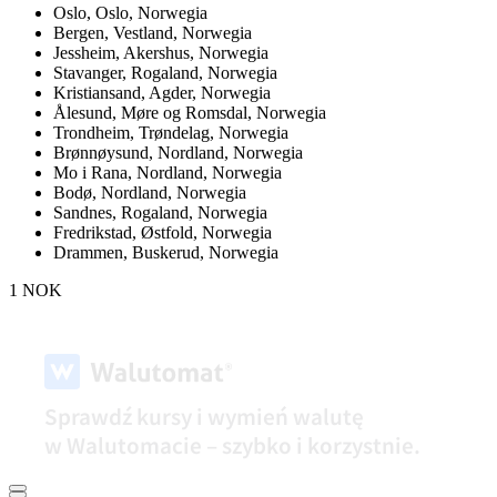
Oslo,
Oslo, Norwegia
Bergen,
Vestland, Norwegia
Jessheim,
Akershus, Norwegia
Stavanger,
Rogaland, Norwegia
Kristiansand,
Agder, Norwegia
Ålesund,
Møre og Romsdal, Norwegia
Trondheim,
Trøndelag, Norwegia
Brønnøysund,
Nordland, Norwegia
Mo i Rana,
Nordland, Norwegia
Bodø,
Nordland, Norwegia
Sandnes,
Rogaland, Norwegia
Fredrikstad,
Østfold, Norwegia
Drammen,
Buskerud, Norwegia
1 NOK