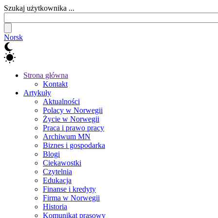
Szukaj użytkownika ...
Norsk
Strona główna
Kontakt
Artykuły
Aktualności
Polacy w Norwegii
Życie w Norwegii
Praca i prawo pracy
Archiwum MN
Biznes i gospodarka
Blogi
Ciekawostki
Czytelnia
Edukacja
Finanse i kredyty
Firma w Norwegii
Historia
Komunikat prasowy