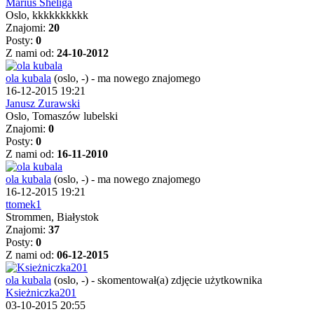
Marius Sheliga
Oslo, kkkkkkkkkk
Znajomi:
20
Posty:
0
Z nami od:
24-10-2012
ola kubala
(oslo, -)
-
ma nowego znajomego
16-12-2015 19:21
Janusz Zurawski
Oslo, Tomaszów lubelski
Znajomi:
0
Posty:
0
Z nami od:
16-11-2010
ola kubala
(oslo, -)
-
ma nowego znajomego
16-12-2015 19:21
ttomek1
Strommen, Białystok
Znajomi:
37
Posty:
0
Z nami od:
06-12-2015
ola kubala
(oslo, -)
-
skomentował(a) zdjęcie użytkownika
Ksieżniczka201
03-10-2015 20:55