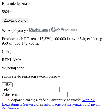
Rata miesięczna od
582
kr
Zapytaj o ofertę
We współpracy z
i
Priseksempel: Eff. rente 15,82%, 100 000 kr. over 5 år, etablering
950 kr., Tot. 142 730 kr.
Cofnij
REKLAMA
Wypełnij dane
i zbliż się do realizacji swoich planów
Telefon
Adres e-mail
*
Zapoznałem się z treścią i akceptuję w całości
Warunki
korzystania z Serwisu
oraz
Informację o Przetwarzaniu Danych
Osobowych.