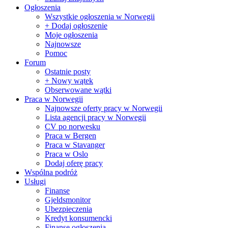
Ogłoszenia
Wszystkie ogłoszenia w Norwegii
+ Dodaj ogłoszenie
Moje ogłoszenia
Najnowsze
Pomoc
Forum
Ostatnie posty
+ Nowy wątek
Obserwowane wątki
Praca w Norwegii
Najnowsze oferty pracy w Norwegii
Lista agencji pracy w Norwegii
CV po norwesku
Praca w Bergen
Praca w Stavanger
Praca w Oslo
Dodaj oferę pracy
Wspólna podróż
Usługi
Finanse
Gjeldsmonitor
Ubezpieczenia
Kredyt konsumencki
Finanse ogłoszenia