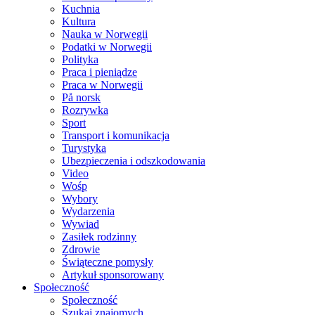
Kuchnia
Kultura
Nauka w Norwegii
Podatki w Norwegii
Polityka
Praca i pieniądze
Praca w Norwegii
På norsk
Rozrywka
Sport
Transport i komunikacja
Turystyka
Ubezpieczenia i odszkodowania
Video
Wośp
Wybory
Wydarzenia
Wywiad
Zasiłek rodzinny
Zdrowie
Świąteczne pomysły
Artykuł sponsorowany
Społeczność
Społeczność
Szukaj znajomych