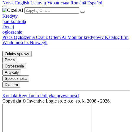
Norsk
English
Lietuvių
Українська
Română
Español
Kredyty
pod kontrolą
Dodaj
ogłoszenie
Praca
Ogłoszenia
Czat z Orłem Ai
Monitor kredytowy
Katalog firm
Wiadomości z Norwegii
Załatw sprawy
Praca
Ogłoszenia
Artykuły
Społeczność
Dla firm
Kontakt
Regulamin
Polityka prywatności
Copyright © Inventive Logic sp. z o.o. sp. k. 2008 - 2026.