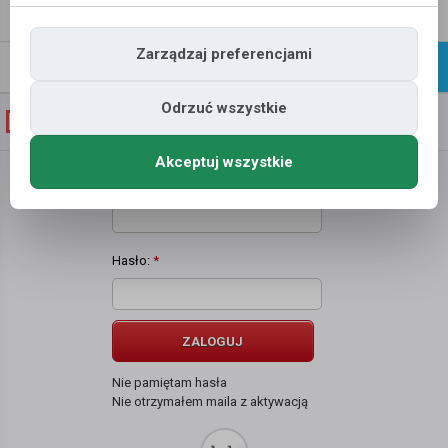
Napisz
Profil
wiadomość
Zarządzaj preferencjami
Znajomi
Galeria
Odrzuć wszystkie
Galeria zdjęć użytkownika
mrsmonicamiko
Akceptuj wszystkie
Użytkownik:
*
Hasło:
*
ZALOGUJ
Nie pamiętam hasła
Nie otrzymałem maila z aktywacją