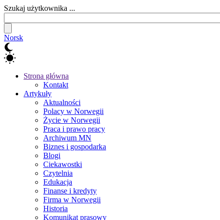
Szukaj użytkownika ...
Norsk
Strona główna
Kontakt
Artykuły
Aktualności
Polacy w Norwegii
Życie w Norwegii
Praca i prawo pracy
Archiwum MN
Biznes i gospodarka
Blogi
Ciekawostki
Czytelnia
Edukacja
Finanse i kredyty
Firma w Norwegii
Historia
Komunikat prasowy