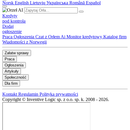
Norsk
English
Lietuvių
Українська
Română
Español
Kredyty
pod kontrolą
Dodaj
ogłoszenie
Praca
Ogłoszenia
Czat z Orłem Ai
Monitor kredytowy
Katalog firm
Wiadomości z Norwegii
Załatw sprawy
Praca
Ogłoszenia
Artykuły
Społeczność
Dla firm
Kontakt
Regulamin
Polityka prywatności
Copyright © Inventive Logic sp. z o.o. sp. k. 2008 - 2026.