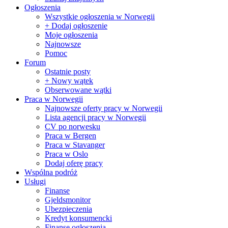
Ogłoszenia
Wszystkie ogłoszenia w Norwegii
+ Dodaj ogłoszenie
Moje ogłoszenia
Najnowsze
Pomoc
Forum
Ostatnie posty
+ Nowy wątek
Obserwowane wątki
Praca w Norwegii
Najnowsze oferty pracy w Norwegii
Lista agencji pracy w Norwegii
CV po norwesku
Praca w Bergen
Praca w Stavanger
Praca w Oslo
Dodaj oferę pracy
Wspólna podróż
Usługi
Finanse
Gjeldsmonitor
Ubezpieczenia
Kredyt konsumencki
Finanse ogłoszenia