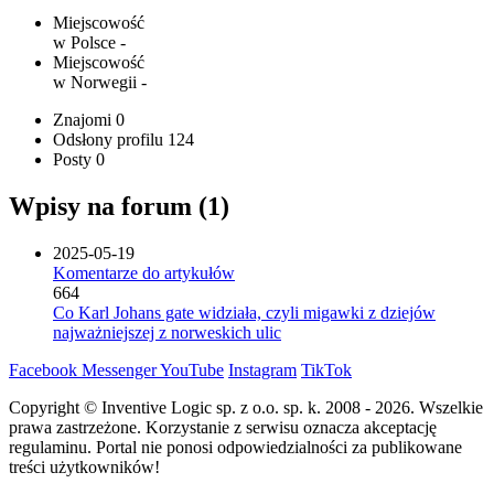
Miejscowość
w Polsce
-
Miejscowość
w Norwegii
-
Znajomi
0
Odsłony profilu
124
Posty
0
Wpisy na forum (1)
2025-05-19
Komentarze do artykułów
664
Co Karl Johans gate widziała, czyli migawki z dziejów
najważniejszej z norweskich ulic
Facebook
Messenger
YouTube
Instagram
TikTok
Copyright © Inventive Logic sp. z o.o. sp. k. 2008 - 2026. Wszelkie
prawa zastrzeżone. Korzystanie z serwisu oznacza akceptację
regulaminu. Portal nie ponosi odpowiedzialności za publikowane
treści użytkowników!