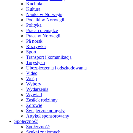
Kuchnia
Kultura
Nauka w Norwegii
Podatki w Norwegii
Polityka
Praca i pieniądze
Praca w Norwegii
På norsk
Rozrywka
Sport
Transport i komunikacja
Turystyka
Ubezpieczenia i odszkodowania
Video
Wośp
Wybory
Wydarzenia
Wywiad
Zasiłek rodzinny
Zdrowie
Świąteczne pomysły
Artykuł sponsorowany
Społeczność
Społeczność
Szukaj znajomych