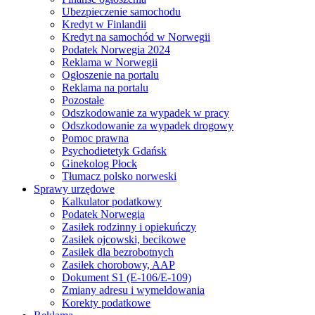
Ubezpieczenie samochodu
Kredyt w Finlandii
Kredyt na samochód w Norwegii
Podatek Norwegia 2024
Reklama w Norwegii
Ogłoszenie na portalu
Reklama na portalu
Pozostałe
Odszkodowanie za wypadek w pracy
Odszkodowanie za wypadek drogowy
Pomoc prawna
Psychodietetyk Gdańsk
Ginekolog Płock
Tłumacz polsko norweski
Sprawy urzędowe
Kalkulator podatkowy
Podatek Norwegia
Zasiłek rodzinny i opiekuńczy
Zasiłek ojcowski, becikowe
Zasiłek dla bezrobotnych
Zasiłek chorobowy, AAP
Dokument S1 (E-106/E-109)
Zmiany adresu i wymeldowania
Korekty podatkowe