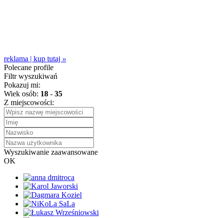
reklama | kup tutaj
»
Polecane profile
Filtr wyszukiwań
Pokazuj mi:
Wiek osób:
18
-
35
Z miejscowości:
Wyszukiwanie zaawansowane
OK