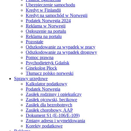
Ubezpieczenie samochodu
Kredyt w Finlandii
Kredyt na samochód w Norwegii
Podatek Norwegia 2024
Reklama w Norwegii
Ogłoszenie na portalu
Reklama na portalu
Pozostałe
Odszkodowanie za wypadek w pracy
Odszkodowanie za wypadek drogowy
Pomoc prawna
Psychodietetyk Gdańsk
Ginekolog Płock
Tłumacz polsko norweski
Sprawy urzędowe
Kalkulator podatkowy
Podatek Norwegia
Zasiłek rodzinny i opiekuńczy
Zasiłek ojcowski, becikowe
Zasiłek dla bezrobotnych
Zasiłek chorobowy, AAP
Dokument S1 (E-106/E-109)
Zmiany adresu i wymeldowania
Korekty podatkowe