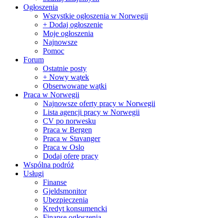
Ogłoszenia
Wszystkie ogłoszenia w Norwegii
+ Dodaj ogłoszenie
Moje ogłoszenia
Najnowsze
Pomoc
Forum
Ostatnie posty
+ Nowy wątek
Obserwowane wątki
Praca w Norwegii
Najnowsze oferty pracy w Norwegii
Lista agencji pracy w Norwegii
CV po norwesku
Praca w Bergen
Praca w Stavanger
Praca w Oslo
Dodaj oferę pracy
Wspólna podróż
Usługi
Finanse
Gjeldsmonitor
Ubezpieczenia
Kredyt konsumencki
Finanse ogłoszenia