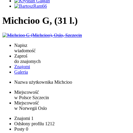
Michcioo G, (31 l.)
Napisz
wiadomość
Zaproś
do znajomych
Znajomi
Galeria
Nazwa użytkownika
Michcioo
Miejscowość
w Polsce
Szczecin
Miejscowość
w Norwegii
Oslo
Znajomi
1
Odsłony profilu
1212
Posty
0