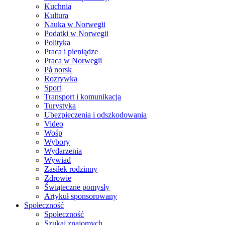
Kuchnia
Kultura
Nauka w Norwegii
Podatki w Norwegii
Polityka
Praca i pieniądze
Praca w Norwegii
På norsk
Rozrywka
Sport
Transport i komunikacja
Turystyka
Ubezpieczenia i odszkodowania
Video
Wośp
Wybory
Wydarzenia
Wywiad
Zasiłek rodzinny
Zdrowie
Świąteczne pomysły
Artykuł sponsorowany
Społeczność
Społeczność
Szukaj znajomych