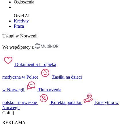
Ogłoszenia
Orzeł
Ai
Kredyty
Praca
Usługi w Norwegii
We współpracy z
Dokument S1 - opieka
medyczna w Polsce
Zasiłki na dzieci
w Norwegii
Tłumaczenia
polsko - norweskie
Korekta podatku
Emerytura w
Norwegii
Cofnij
REKLAMA