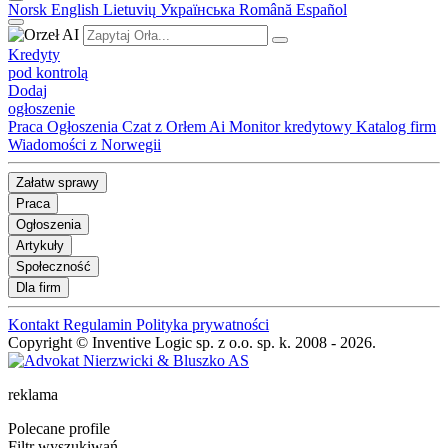
Norsk
English
Lietuvių
Українська
Română
Español
Kredyty
pod kontrolą
Dodaj
ogłoszenie
Praca
Ogłoszenia
Czat z Orłem Ai
Monitor kredytowy
Katalog firm
Wiadomości z Norwegii
Załatw sprawy
Praca
Ogłoszenia
Artykuły
Społeczność
Dla firm
Kontakt
Regulamin
Polityka prywatności
Copyright © Inventive Logic sp. z o.o. sp. k. 2008 - 2026.
reklama
Polecane profile
Filtr wyszukiwań