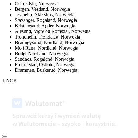
Oslo,
Oslo, Norwegia
Bergen,
Vestland, Norwegia
Jessheim,
Akershus, Norwegia
Stavanger,
Rogaland, Norwegia
Kristiansand,
Agder, Norwegia
Ålesund,
Møre og Romsdal, Norwegia
Trondheim,
Trøndelag, Norwegia
Brønnøysund,
Nordland, Norwegia
Mo i Rana,
Nordland, Norwegia
Bodø,
Nordland, Norwegia
Sandnes,
Rogaland, Norwegia
Fredrikstad,
Østfold, Norwegia
Drammen,
Buskerud, Norwegia
1 NOK