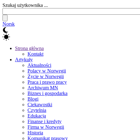
Szukaj użytkownika ...
Norsk
Strona główna
Kontakt
Artykuły
Aktualności
Polacy w Norwegii
Życie w Norwegii
Praca i prawo pracy
Archiwum MN
Biznes i gospodarka
Blogi
Ciekawostki
Czytelnia
Edukacja
Finanse i kredyty
Firma w Norwegii
Historia
Komunikat prasowy