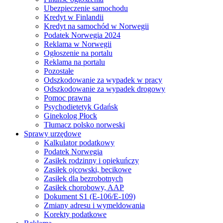
Ubezpieczenie samochodu
Kredyt w Finlandii
Kredyt na samochód w Norwegii
Podatek Norwegia 2024
Reklama w Norwegii
Ogłoszenie na portalu
Reklama na portalu
Pozostałe
Odszkodowanie za wypadek w pracy
Odszkodowanie za wypadek drogowy
Pomoc prawna
Psychodietetyk Gdańsk
Ginekolog Płock
Tłumacz polsko norweski
Sprawy urzędowe
Kalkulator podatkowy
Podatek Norwegia
Zasiłek rodzinny i opiekuńczy
Zasiłek ojcowski, becikowe
Zasiłek dla bezrobotnych
Zasiłek chorobowy, AAP
Dokument S1 (E-106/E-109)
Zmiany adresu i wymeldowania
Korekty podatkowe