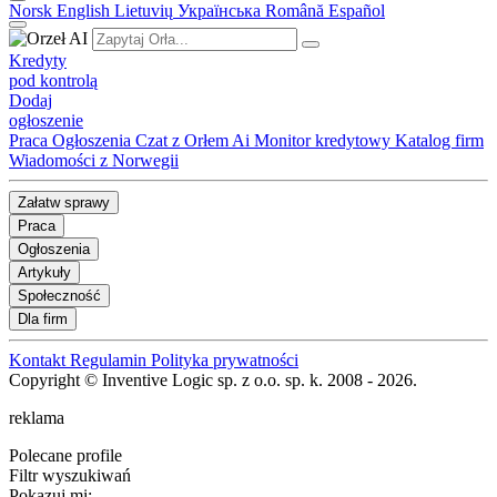
Norsk
English
Lietuvių
Українська
Română
Español
Kredyty
pod kontrolą
Dodaj
ogłoszenie
Praca
Ogłoszenia
Czat z Orłem Ai
Monitor kredytowy
Katalog firm
Wiadomości z Norwegii
Załatw sprawy
Praca
Ogłoszenia
Artykuły
Społeczność
Dla firm
Kontakt
Regulamin
Polityka prywatności
Copyright © Inventive Logic sp. z o.o. sp. k. 2008 - 2026.
reklama
Polecane profile
Filtr wyszukiwań
Pokazuj mi: