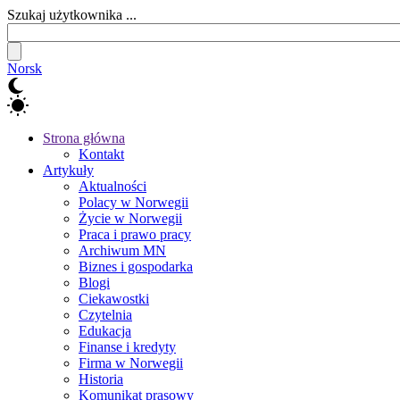
Szukaj użytkownika ...
Norsk
Strona główna
Kontakt
Artykuły
Aktualności
Polacy w Norwegii
Życie w Norwegii
Praca i prawo pracy
Archiwum MN
Biznes i gospodarka
Blogi
Ciekawostki
Czytelnia
Edukacja
Finanse i kredyty
Firma w Norwegii
Historia
Komunikat prasowy