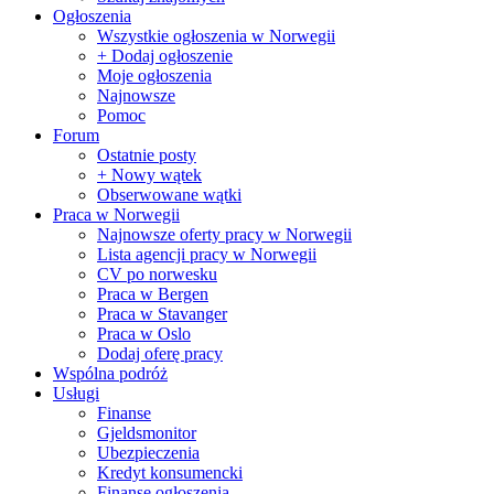
Ogłoszenia
Wszystkie ogłoszenia w Norwegii
+ Dodaj ogłoszenie
Moje ogłoszenia
Najnowsze
Pomoc
Forum
Ostatnie posty
+ Nowy wątek
Obserwowane wątki
Praca w Norwegii
Najnowsze oferty pracy w Norwegii
Lista agencji pracy w Norwegii
CV po norwesku
Praca w Bergen
Praca w Stavanger
Praca w Oslo
Dodaj oferę pracy
Wspólna podróż
Usługi
Finanse
Gjeldsmonitor
Ubezpieczenia
Kredyt konsumencki
Finanse ogłoszenia