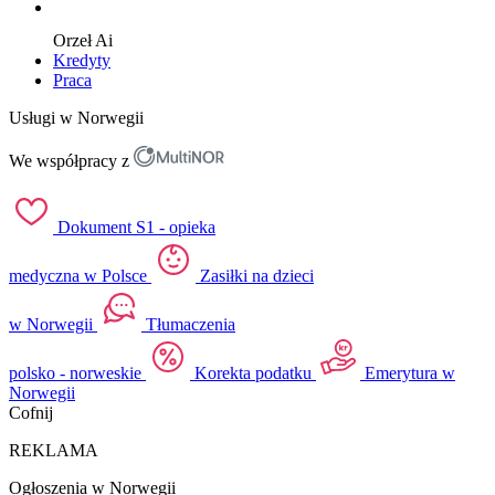
Orzeł
Ai
Kredyty
Praca
Usługi w Norwegii
We współpracy z
Dokument S1 - opieka
medyczna w Polsce
Zasiłki na dzieci
w Norwegii
Tłumaczenia
polsko - norweskie
Korekta podatku
Emerytura w
Norwegii
Cofnij
REKLAMA
Ogłoszenia w Norwegii