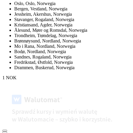
Oslo,
Oslo, Norwegia
Bergen,
Vestland, Norwegia
Jessheim,
Akershus, Norwegia
Stavanger,
Rogaland, Norwegia
Kristiansand,
Agder, Norwegia
Ålesund,
Møre og Romsdal, Norwegia
Trondheim,
Trøndelag, Norwegia
Brønnøysund,
Nordland, Norwegia
Mo i Rana,
Nordland, Norwegia
Bodø,
Nordland, Norwegia
Sandnes,
Rogaland, Norwegia
Fredrikstad,
Østfold, Norwegia
Drammen,
Buskerud, Norwegia
1 NOK