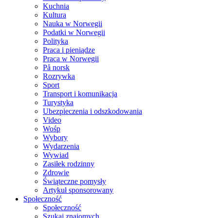
Kuchnia
Kultura
Nauka w Norwegii
Podatki w Norwegii
Polityka
Praca i pieniądze
Praca w Norwegii
På norsk
Rozrywka
Sport
Transport i komunikacja
Turystyka
Ubezpieczenia i odszkodowania
Video
Wośp
Wybory
Wydarzenia
Wywiad
Zasiłek rodzinny
Zdrowie
Świąteczne pomysły
Artykuł sponsorowany
Społeczność
Społeczność
Szukaj znajomych