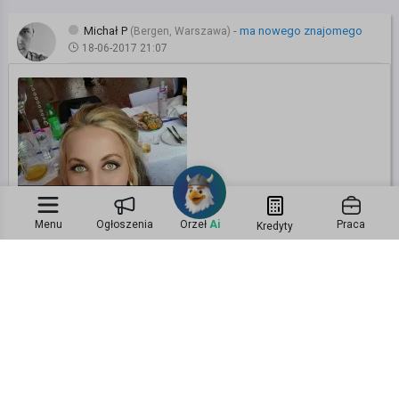
Michał P
-
ma nowego znajomego
(Bergen, Warszawa)
18-06-2017 21:07
Lewelka .
Menu
Ogłoszenia
Orzeł
Ai
Praca
Kredyty
Oslo, .
Znajomi:
32
Posty:
0
Z nami od:
01-04-2016
Michał P
-
dodał(a) zdjęcie
(Bergen, Warszawa)
17-06-2017 11:40