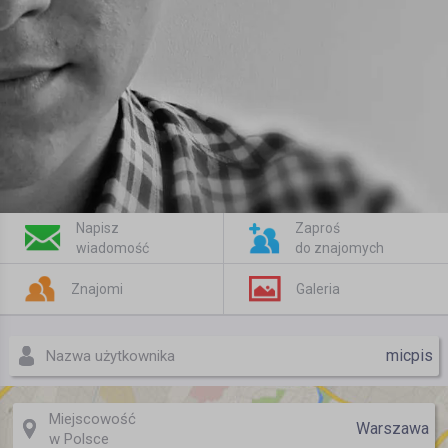
Napisz
Zaproś
wiadomość
do znajomych
Znajomi
Galeria
micpis
Nazwa użytkownika
Miejscowość
Warszawa
w Polsce