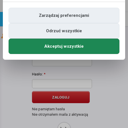
Napisz
Profil
wiadomość
Zarządzaj preferencjami
Znajomi
Galeria
Odrzuć wszystkie
Znajomi użytkownika
Mateusz Stec
Akceptuj wszystkie
Użytkownik:
*
Hasło:
*
ZALOGUJ
Nie pamiętam hasła
Nie otrzymałem maila z aktywacją