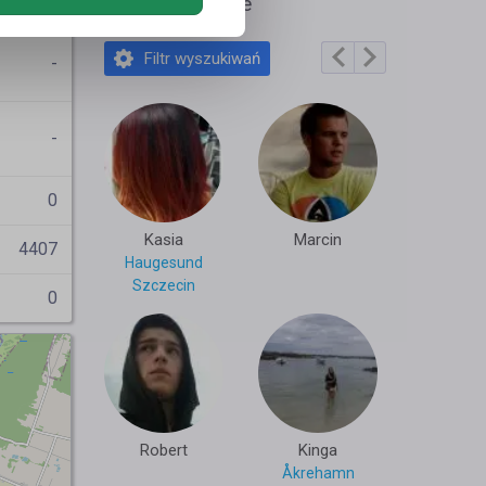
ati2603
Polecane profile
Filtr wyszukiwań
-
-
0
Kasia
Marcin
4407
Haugesund
Szczecin
0
Robert
Kinga
Åkrehamn