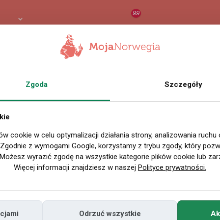
99
 PLN
RAPORT
ORZEŁ AI
O
Zgoda
Szczegóły
kie
ów cookie w celu optymalizacji działania strony, analizowania ruchu
. Zgodnie z wymogami Google, korzystamy z trybu zgody, który pozwa
Możesz wyrazić zgodę na wszystkie kategorie plików cookie lub zar
Więcej informacji znajdziesz w naszej
Polityce prywatności.
cjami
Odrzuć wszystkie
Ak