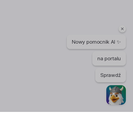
Nowy pomocnik AI ✨
na portalu
Sprawdź