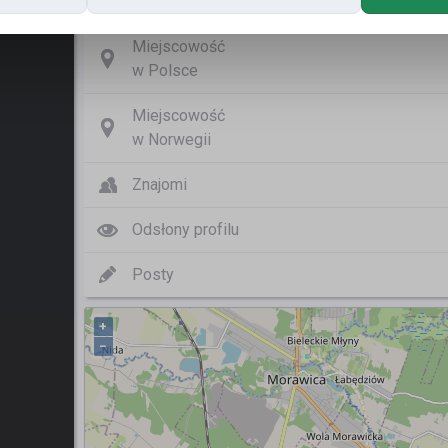
Nazwa użytkownika
M
Miejscowość
w Polsce
Miejscowość
w Norwegii
Znajomi
Odsłony profilu
Posty
+
−