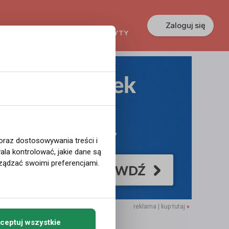
Zaloguj się
KREDYTY
GŁOSZENIA
PRACA
 oraz dostosowywania treści i
la kontrolować, jakie dane są
ządzać swoimi preferencjami.
reklama | kup tutaj
»
ceptuj wszystkie