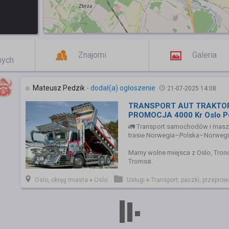
Znajomi
Galeria
mych
Mateusz Pedzik
-
dodał(a) ogłoszenie
21-07-2025 14:08
TRANSPORT AUT TRAKTO
PROMOCJA 4000 Kr Oslo P
🚛 Transport samochodów i masz
trasie Norwegia–Polska–Norweg
Mamy wolne miejsca z Oslo, Tron
Tromsø.
Oslo, okręg miasta
»
Oslo
Usługi
»
Transport, paczki, przeprow
💰 Cena transportu
Cena od 4000 NOK dotyczy samo