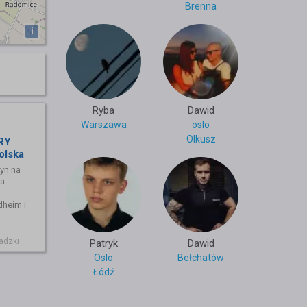
Brenna
i
Ryba
Dawid
Warszawa
oslo
Olkusz
RY
olska
yn na
ia
dheim i
adzki
Patryk
Dawid
Oslo
Bełchatów
Łódź
chodu: