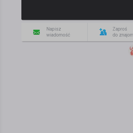
Napisz
Zaproś
wiadomość
do znajo