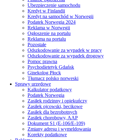
Ubezpieczenie samochodu
Kredyt w Finlandii
Kredyt na samochód w Norwegii
Podatek Norwegia 2024
Reklama w Norwegii
Ogłoszenie na portalu
Reklama na portalu
Pozostałe
Odszkodowanie za wypadek w pracy
Odszkodowanie za wypadek drogowy
Pomoc prawna
Psychodietetyk Gdańsk
Ginekolog Płock
Tłumacz polsko norweski
Sprawy urzędowe
Kalkulator podatkowy
Podatek Norwegia
Zasiłek rodzinny i opiekuńczy
Zasiłek ojcowski, becikowe
Zasiłek dla bezrobotnych
Zasiłek chorobowy, AAP
Dokument S1 (E-106/E-109)
Zmiany adresu i wymeldowania
Korekty podatkowe