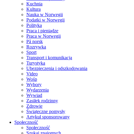
Kuchnia
Kultura
Nauka w Norwegii
Podatki w Norwegii
Polityka
Praca i pieniądze
Praca w Norwegii
På norsk
Rozrywka
Sport
Transport i komunikacja
Turystyka
Ubezpieczenia i odszkodowania
Video
Wośp
Wybory
Wydarzenia
Wywiad
Zasiłek rodzinny
Zdrowie
Świąteczne pomysły
Artykuł sponsorowany
Społeczność
Społeczność
Szukaj znajomych