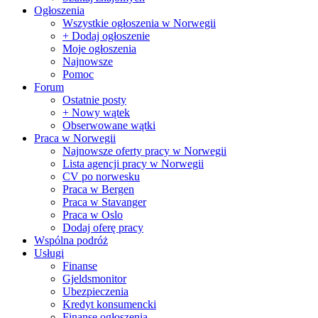
Ogłoszenia
Wszystkie ogłoszenia w Norwegii
+ Dodaj ogłoszenie
Moje ogłoszenia
Najnowsze
Pomoc
Forum
Ostatnie posty
+ Nowy wątek
Obserwowane wątki
Praca w Norwegii
Najnowsze oferty pracy w Norwegii
Lista agencji pracy w Norwegii
CV po norwesku
Praca w Bergen
Praca w Stavanger
Praca w Oslo
Dodaj oferę pracy
Wspólna podróż
Usługi
Finanse
Gjeldsmonitor
Ubezpieczenia
Kredyt konsumencki
Finanse ogłoszenia