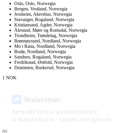
Oslo,
Oslo, Norwegia
Bergen,
Vestland, Norwegia
Jessheim,
Akershus, Norwegia
Stavanger,
Rogaland, Norwegia
Kristiansand,
Agder, Norwegia
Ålesund,
Møre og Romsdal, Norwegia
Trondheim,
Trøndelag, Norwegia
Brønnøysund,
Nordland, Norwegia
Mo i Rana,
Nordland, Norwegia
Bodø,
Nordland, Norwegia
Sandnes,
Rogaland, Norwegia
Fredrikstad,
Østfold, Norwegia
Drammen,
Buskerud, Norwegia
1 NOK