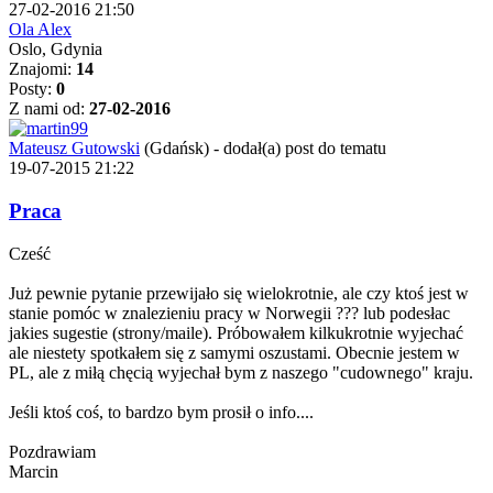
27-02-2016 21:50
Ola Alex
Oslo, Gdynia
Znajomi:
14
Posty:
0
Z nami od:
27-02-2016
Mateusz Gutowski
(Gdańsk)
-
dodał(a) post do tematu
19-07-2015 21:22
Praca
Cześć
Już pewnie pytanie przewijało się wielokrotnie, ale czy ktoś jest w
stanie pomóc w znalezieniu pracy w Norwegii ??? lub podesłac
jakies sugestie (strony/maile). Próbowałem kilkukrotnie wyjechać
ale niestety spotkałem się z samymi oszustami. Obecnie jestem w
PL, ale z miłą chęcią wyjechał bym z naszego "cudownego" kraju.
Jeśli ktoś coś, to bardzo bym prosił o info....
Pozdrawiam
Marcin