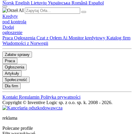
Norsk
English
Lietuvių
Українська
Română
Español
Kredyty
pod kontrolą
Dodaj
ogłoszenie
Praca
Ogłoszenia
Czat z Orłem Ai
Monitor kredytowy
Katalog firm
Wiadomości z Norwegii
Załatw sprawy
Praca
Ogłoszenia
Artykuły
Społeczność
Dla firm
Kontakt
Regulamin
Polityka prywatności
Copyright © Inventive Logic sp. z o.o. sp. k. 2008 - 2026.
reklama
Polecane profile
Filtr wyszukiwań