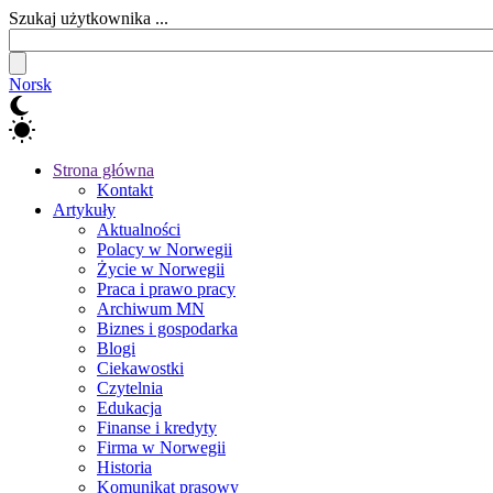
Szukaj użytkownika ...
Norsk
Strona główna
Kontakt
Artykuły
Aktualności
Polacy w Norwegii
Życie w Norwegii
Praca i prawo pracy
Archiwum MN
Biznes i gospodarka
Blogi
Ciekawostki
Czytelnia
Edukacja
Finanse i kredyty
Firma w Norwegii
Historia
Komunikat prasowy