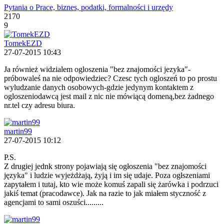
Pytania o Prace, biznes, podatki, formalności i urzędy
2170
9
TomekEZD
27-07-2015 10:43
Ja również widzialem ogloszenia "bez znajomości jezyka"-
próbowaleś na nie odpowiedziec? Czesc tych ogloszeń to po prostu
wyludzanie danych osobowych-gdzie jedynym kontaktem z
ogloszeniodawcą jest mail z nic nie mówiącą domeną,bez żadnego
nr.tel czy adresu biura.
martin99
27-07-2015 10:12
P.S.
Z drugiej jednk strony pojawiają się ogłoszenia "bez znajomości
języka" i ludzie wyjeżdżają, żyją i im się udaje. Poza ogłszeniami
zapytałem i tutaj, kto wie może komuś zapali się żarówka i podrzuci
jakiś temat (pracodawce). Jak na razie to jak miałem styczność z
agencjami to sami oszuści.........