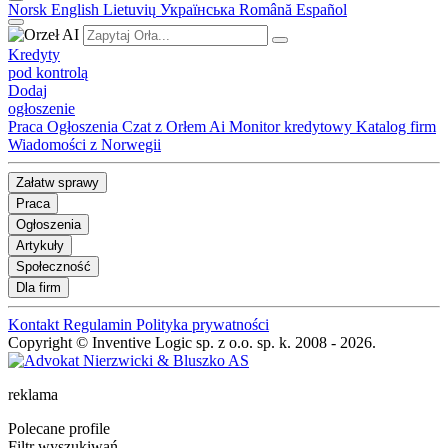
Norsk
English
Lietuvių
Українська
Română
Español
Kredyty
pod kontrolą
Dodaj
ogłoszenie
Praca
Ogłoszenia
Czat z Orłem Ai
Monitor kredytowy
Katalog firm
Wiadomości z Norwegii
Załatw sprawy
Praca
Ogłoszenia
Artykuły
Społeczność
Dla firm
Kontakt
Regulamin
Polityka prywatności
Copyright © Inventive Logic sp. z o.o. sp. k. 2008 - 2026.
reklama
Polecane profile
Filtr wyszukiwań