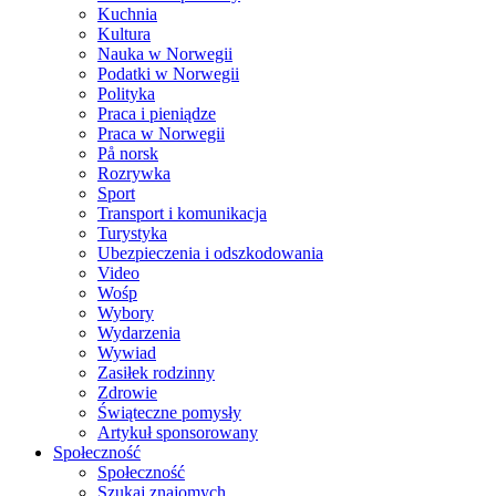
Kuchnia
Kultura
Nauka w Norwegii
Podatki w Norwegii
Polityka
Praca i pieniądze
Praca w Norwegii
På norsk
Rozrywka
Sport
Transport i komunikacja
Turystyka
Ubezpieczenia i odszkodowania
Video
Wośp
Wybory
Wydarzenia
Wywiad
Zasiłek rodzinny
Zdrowie
Świąteczne pomysły
Artykuł sponsorowany
Społeczność
Społeczność
Szukaj znajomych