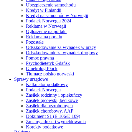
Ubezpieczenie samochodu
Kredyt w Finlandii
Kredyt na samochód w Norwegii
Podatek Norwegia 2024
Reklama w Norwegii
Ogłoszenie na portalu
Reklama na portalu
Pozostałe
Odszkodowanie za wypadek w pracy
Odszkodowanie za wypadek drogowy
Pomoc prawna
Psychodietetyk Gdańsk
Ginekolog Płock
Tłumacz polsko norweski
Sprawy urzędowe
Kalkulator podatkowy
Podatek Norwegia
Zasiłek rodzinny i opiekuńczy
Zasiłek ojcowski, becikowe
Zasiłek dla bezrobotnych
Zasiłek chorobowy, AAP
Dokument S1 (E-106/E-109)
Zmiany adresu i wymeldowania
Korekty podatkowe