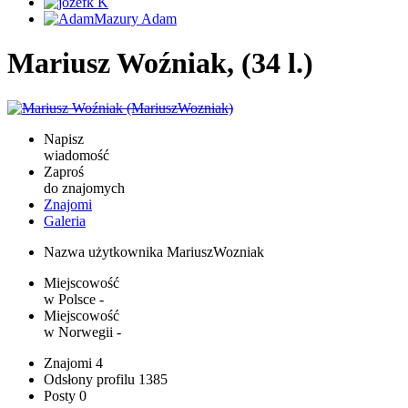
Mariusz Woźniak, (34 l.)
Napisz
wiadomość
Zaproś
do znajomych
Znajomi
Galeria
Nazwa użytkownika
MariuszWozniak
Miejscowość
w Polsce
-
Miejscowość
w Norwegii
-
Znajomi
4
Odsłony profilu
1385
Posty
0