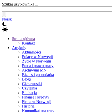
Szukaj użytkownika ...
Norsk
Strona główna
Kontakt
Artykuły
Aktualności
Polacy w Norwegii
Życie w Norwegii
Praca i prawo pracy
Archiwum MN
Biznes i gospodarka
Blogi
Ciekawostki
Czytelnia
Edukacja
Finanse i kredyty
Firma w Norwegii
Historia
Komunikat prasowy