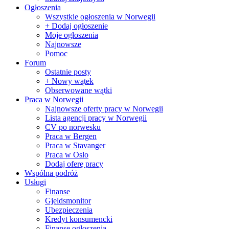
Ogłoszenia
Wszystkie ogłoszenia w Norwegii
+ Dodaj ogłoszenie
Moje ogłoszenia
Najnowsze
Pomoc
Forum
Ostatnie posty
+ Nowy wątek
Obserwowane wątki
Praca w Norwegii
Najnowsze oferty pracy w Norwegii
Lista agencji pracy w Norwegii
CV po norwesku
Praca w Bergen
Praca w Stavanger
Praca w Oslo
Dodaj oferę pracy
Wspólna podróż
Usługi
Finanse
Gjeldsmonitor
Ubezpieczenia
Kredyt konsumencki
Finanse ogłoszenia