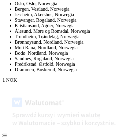
Oslo,
Oslo, Norwegia
Bergen,
Vestland, Norwegia
Jessheim,
Akershus, Norwegia
Stavanger,
Rogaland, Norwegia
Kristiansand,
Agder, Norwegia
Ålesund,
Møre og Romsdal, Norwegia
Trondheim,
Trøndelag, Norwegia
Brønnøysund,
Nordland, Norwegia
Mo i Rana,
Nordland, Norwegia
Bodø,
Nordland, Norwegia
Sandnes,
Rogaland, Norwegia
Fredrikstad,
Østfold, Norwegia
Drammen,
Buskerud, Norwegia
1 NOK