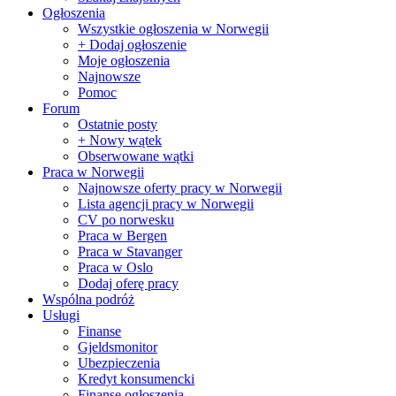
Ogłoszenia
Wszystkie ogłoszenia w Norwegii
+ Dodaj ogłoszenie
Moje ogłoszenia
Najnowsze
Pomoc
Forum
Ostatnie posty
+ Nowy wątek
Obserwowane wątki
Praca w Norwegii
Najnowsze oferty pracy w Norwegii
Lista agencji pracy w Norwegii
CV po norwesku
Praca w Bergen
Praca w Stavanger
Praca w Oslo
Dodaj oferę pracy
Wspólna podróż
Usługi
Finanse
Gjeldsmonitor
Ubezpieczenia
Kredyt konsumencki
Finanse ogłoszenia