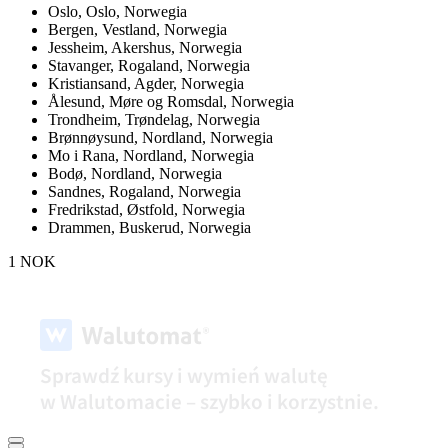
Oslo,
Oslo, Norwegia
Bergen,
Vestland, Norwegia
Jessheim,
Akershus, Norwegia
Stavanger,
Rogaland, Norwegia
Kristiansand,
Agder, Norwegia
Ålesund,
Møre og Romsdal, Norwegia
Trondheim,
Trøndelag, Norwegia
Brønnøysund,
Nordland, Norwegia
Mo i Rana,
Nordland, Norwegia
Bodø,
Nordland, Norwegia
Sandnes,
Rogaland, Norwegia
Fredrikstad,
Østfold, Norwegia
Drammen,
Buskerud, Norwegia
1 NOK