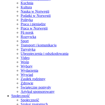
Kuchnia
Kultura
Nauka w Norwegii
Podatki w Norwegii
Polityka
Praca i pieniądze
Praca w Norwegii
På norsk
Rozrywka
Sport
Transport i komunikacja
Turystyka
Ubezpieczenia i odszkodowania
Video
Wośp
Wybory
Wydarzenia
Wywiad
Zasiłek rodzinny
Zdrowie
Świąteczne pomysły
Artykuł sponsorowany
Społeczność
Społeczność
Szukaj znajomych