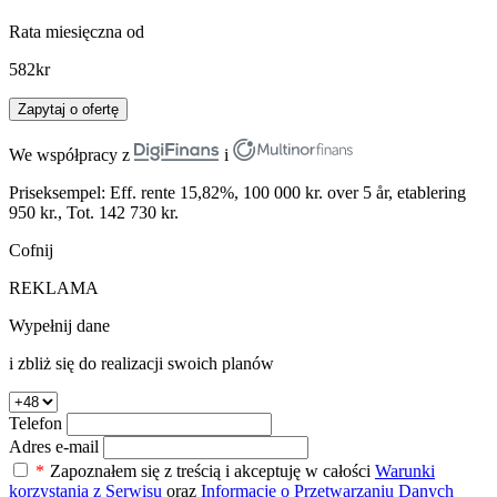
Rata miesięczna od
582
kr
Zapytaj o ofertę
We współpracy z
i
Priseksempel: Eff. rente 15,82%, 100 000 kr. over 5 år, etablering
950 kr., Tot. 142 730 kr.
Cofnij
REKLAMA
Wypełnij dane
i zbliż się do realizacji swoich planów
Telefon
Adres e-mail
*
Zapoznałem się z treścią i akceptuję w całości
Warunki
korzystania z Serwisu
oraz
Informację o Przetwarzaniu Danych