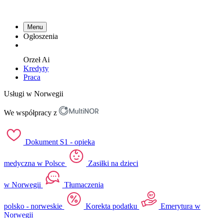
Menu
Ogłoszenia
Orzeł
Ai
Kredyty
Praca
Usługi w Norwegii
We współpracy z
Dokument S1 - opieka
medyczna w Polsce
Zasiłki na dzieci
w Norwegii
Tłumaczenia
polsko - norweskie
Korekta podatku
Emerytura w
Norwegii