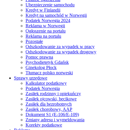
Ubezpieczenie samochodu
Kredyt w Finlandii
Kredyt na samochód w Norwegii
Podatek Norwegia 2024
Reklama w Norwegii
Ogłoszenie na portalu
Reklama na portalu
Pozostałe
Odszkodowanie za wypadek w pracy
Odszkodowanie za wypadek drogowy
Pomoc prawna
Psychodietetyk Gdańsk
Ginekolog Płock
Tłumacz polsko norweski
Sprawy urzędowe
Kalkulator podatkowy
Podatek Norwegia
Zasiłek rodzinny i opiekuńczy
Zasiłek ojcowski, becikowe
Zasiłek dla bezrobotnych
Zasiłek chorobowy, AAP
Dokument S1 (E-106/E-109)
Zmiany adresu i wymeldowania
Korekty podatkowe