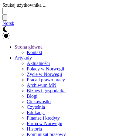
Szukaj użytkownika ...
Norsk
Strona główna
Kontakt
Artykuły
Aktualności
Polacy w Norwegii
Życie w Norwegii
Praca i prawo pracy
Archiwum MN
Biznes i gospodarka
Blogi
Ciekawostki
Czytelnia
Edukacja
Finanse i kredyty
Firma w Norwegii
Historia
Komunikat prasowy