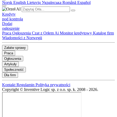
Norsk
English
Lietuvių
Українська
Română
Español
Kredyty
pod kontrolą
Dodaj
ogłoszenie
Praca
Ogłoszenia
Czat z Orłem Ai
Monitor kredytowy
Katalog firm
Wiadomości z Norwegii
Załatw sprawy
Praca
Ogłoszenia
Artykuły
Społeczność
Dla firm
Kontakt
Regulamin
Polityka prywatności
Copyright © Inventive Logic sp. z o.o. sp. k. 2008 - 2026.