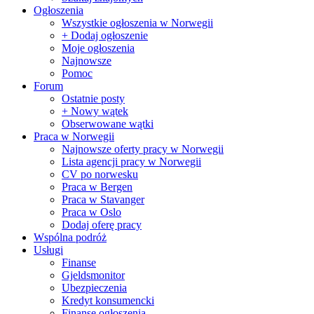
Ogłoszenia
Wszystkie ogłoszenia w Norwegii
+ Dodaj ogłoszenie
Moje ogłoszenia
Najnowsze
Pomoc
Forum
Ostatnie posty
+ Nowy wątek
Obserwowane wątki
Praca w Norwegii
Najnowsze oferty pracy w Norwegii
Lista agencji pracy w Norwegii
CV po norwesku
Praca w Bergen
Praca w Stavanger
Praca w Oslo
Dodaj oferę pracy
Wspólna podróż
Usługi
Finanse
Gjeldsmonitor
Ubezpieczenia
Kredyt konsumencki
Finanse ogłoszenia