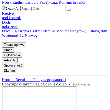
Norsk
English
Lietuvių
Українська
Română
Español
Kredyty
pod kontrolą
Dodaj
ogłoszenie
Praca
Ogłoszenia
Czat z Orłem Ai
Monitor kredytowy
Katalog firm
Wiadomości z Norwegii
Załatw sprawy
Praca
Ogłoszenia
Artykuły
Społeczność
Dla firm
Kontakt
Regulamin
Polityka prywatności
Copyright © Inventive Logic sp. z o.o. sp. k. 2008 - 2026.