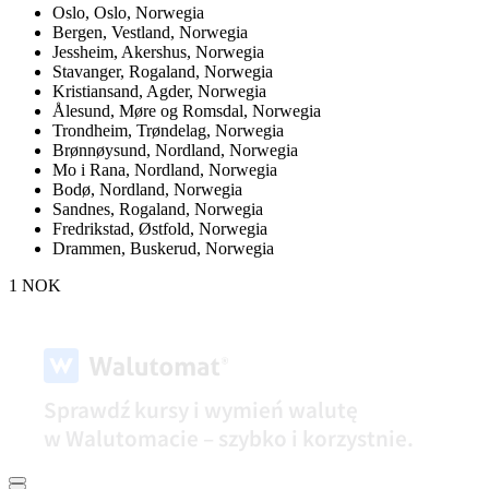
Oslo,
Oslo, Norwegia
Bergen,
Vestland, Norwegia
Jessheim,
Akershus, Norwegia
Stavanger,
Rogaland, Norwegia
Kristiansand,
Agder, Norwegia
Ålesund,
Møre og Romsdal, Norwegia
Trondheim,
Trøndelag, Norwegia
Brønnøysund,
Nordland, Norwegia
Mo i Rana,
Nordland, Norwegia
Bodø,
Nordland, Norwegia
Sandnes,
Rogaland, Norwegia
Fredrikstad,
Østfold, Norwegia
Drammen,
Buskerud, Norwegia
1 NOK