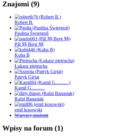
Znajomi (9)
Robert B.
Paulina Świergoń
Pål $$ Berg $$
Kuba B
Łukasz pietrucha
Patryk Girjat
Kamil G...........
Rafal Banasiak
emil kosowski
Wszyscy znajomi
Wpisy na forum (1)