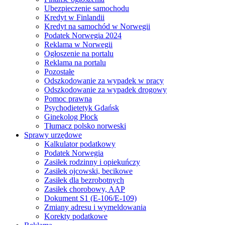
Ubezpieczenie samochodu
Kredyt w Finlandii
Kredyt na samochód w Norwegii
Podatek Norwegia 2024
Reklama w Norwegii
Ogłoszenie na portalu
Reklama na portalu
Pozostałe
Odszkodowanie za wypadek w pracy
Odszkodowanie za wypadek drogowy
Pomoc prawna
Psychodietetyk Gdańsk
Ginekolog Płock
Tłumacz polsko norweski
Sprawy urzędowe
Kalkulator podatkowy
Podatek Norwegia
Zasiłek rodzinny i opiekuńczy
Zasiłek ojcowski, becikowe
Zasiłek dla bezrobotnych
Zasiłek chorobowy, AAP
Dokument S1 (E-106/E-109)
Zmiany adresu i wymeldowania
Korekty podatkowe