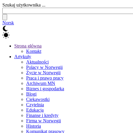
Szukaj użytkownika ...
Norsk
Strona główna
Kontakt
Artykuły
Aktualności
Polacy w Norwegii
Życie w Norwegii
Praca i prawo pracy
Archiwum MN
Biznes i gospodarka
Blogi
Ciekawostki
Czytelnia
Edukacja
Finanse i kredyty
Firma w Norwegii
Historia
Komunikat prasowy