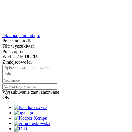
reklama | kup tutaj
»
Polecane profile
Filtr wyszukiwań
Pokazuj mi:
Wiek osób:
18
-
35
Z miejscowości:
Wyszukiwanie zaawansowane
OK