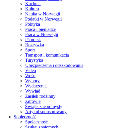
Kuchnia
Kultura
Nauka w Norwegii
Podatki w Norwegii
Polityka
Praca i pieniądze
Praca w Norwegii
På norsk
Rozrywka
Sport
Transport i komunikacja
Turystyka
Ubezpieczenia i odszkodowania
Video
Wośp
Wybory
Wydarzenia
Wywiad
Zasiłek rodzinny
Zdrowie
Świąteczne pomysły
Artykuł sponsorowany
Społeczność
Społeczność
Szukaj znajomych