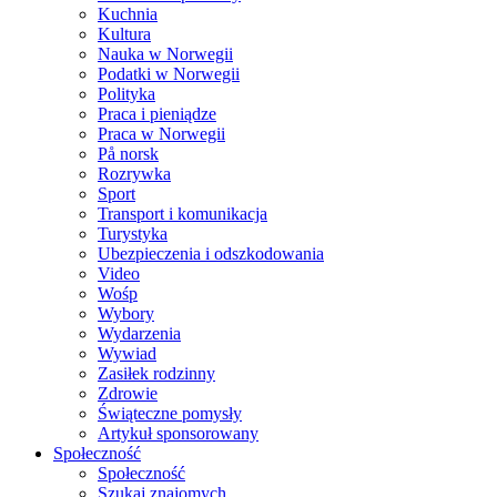
Kuchnia
Kultura
Nauka w Norwegii
Podatki w Norwegii
Polityka
Praca i pieniądze
Praca w Norwegii
På norsk
Rozrywka
Sport
Transport i komunikacja
Turystyka
Ubezpieczenia i odszkodowania
Video
Wośp
Wybory
Wydarzenia
Wywiad
Zasiłek rodzinny
Zdrowie
Świąteczne pomysły
Artykuł sponsorowany
Społeczność
Społeczność
Szukaj znajomych