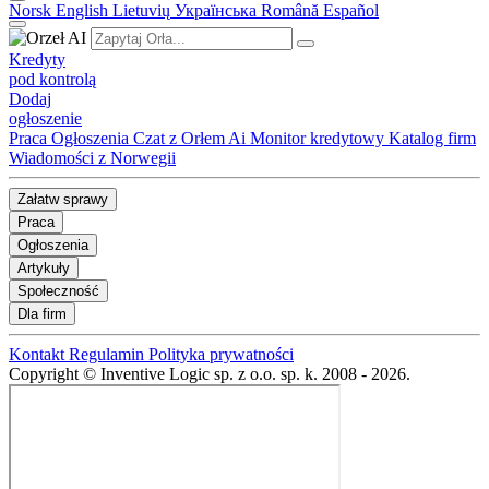
Norsk
English
Lietuvių
Українська
Română
Español
Kredyty
pod kontrolą
Dodaj
ogłoszenie
Praca
Ogłoszenia
Czat z Orłem Ai
Monitor kredytowy
Katalog firm
Wiadomości z Norwegii
Załatw sprawy
Praca
Ogłoszenia
Artykuły
Społeczność
Dla firm
Kontakt
Regulamin
Polityka prywatności
Copyright © Inventive Logic sp. z o.o. sp. k. 2008 - 2026.