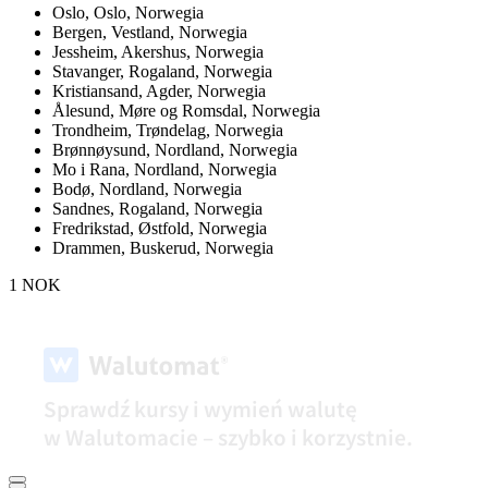
Oslo,
Oslo, Norwegia
Bergen,
Vestland, Norwegia
Jessheim,
Akershus, Norwegia
Stavanger,
Rogaland, Norwegia
Kristiansand,
Agder, Norwegia
Ålesund,
Møre og Romsdal, Norwegia
Trondheim,
Trøndelag, Norwegia
Brønnøysund,
Nordland, Norwegia
Mo i Rana,
Nordland, Norwegia
Bodø,
Nordland, Norwegia
Sandnes,
Rogaland, Norwegia
Fredrikstad,
Østfold, Norwegia
Drammen,
Buskerud, Norwegia
1 NOK