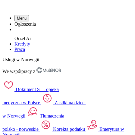
Menu
Ogłoszenia
Orzeł
Ai
Kredyty
Praca
Usługi w Norwegii
We współpracy z
Dokument S1 - opieka
medyczna w Polsce
Zasiłki na dzieci
w Norwegii
Tłumaczenia
polsko - norweskie
Korekta podatku
Emerytura w
Norwegii