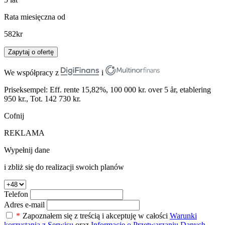
Rata miesięczna od
582
kr
Zapytaj o ofertę
We współpracy z
i
Priseksempel: Eff. rente 15,82%, 100 000 kr. over 5 år, etablering
950 kr., Tot. 142 730 kr.
Cofnij
REKLAMA
Wypełnij dane
i zbliż się do realizacji swoich planów
Telefon
Adres e-mail
*
Zapoznałem się z treścią i akceptuję w całości
Warunki
korzystania z Serwisu
oraz
Informację o Przetwarzaniu Danych