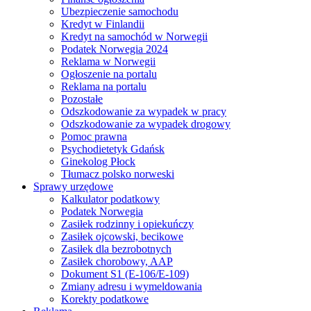
Ubezpieczenie samochodu
Kredyt w Finlandii
Kredyt na samochód w Norwegii
Podatek Norwegia 2024
Reklama w Norwegii
Ogłoszenie na portalu
Reklama na portalu
Pozostałe
Odszkodowanie za wypadek w pracy
Odszkodowanie za wypadek drogowy
Pomoc prawna
Psychodietetyk Gdańsk
Ginekolog Płock
Tłumacz polsko norweski
Sprawy urzędowe
Kalkulator podatkowy
Podatek Norwegia
Zasiłek rodzinny i opiekuńczy
Zasiłek ojcowski, becikowe
Zasiłek dla bezrobotnych
Zasiłek chorobowy, AAP
Dokument S1 (E-106/E-109)
Zmiany adresu i wymeldowania
Korekty podatkowe