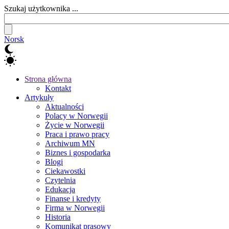
Szukaj użytkownika ...
Norsk
Strona główna
Kontakt
Artykuły
Aktualności
Polacy w Norwegii
Życie w Norwegii
Praca i prawo pracy
Archiwum MN
Biznes i gospodarka
Blogi
Ciekawostki
Czytelnia
Edukacja
Finanse i kredyty
Firma w Norwegii
Historia
Komunikat prasowy