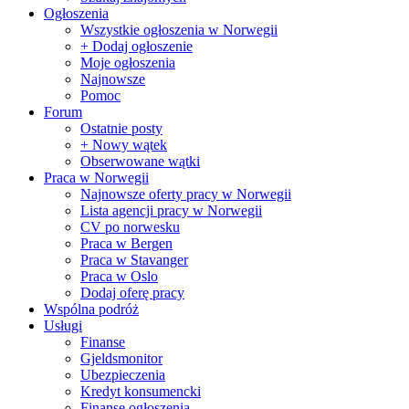
Ogłoszenia
Wszystkie ogłoszenia w Norwegii
+ Dodaj ogłoszenie
Moje ogłoszenia
Najnowsze
Pomoc
Forum
Ostatnie posty
+ Nowy wątek
Obserwowane wątki
Praca w Norwegii
Najnowsze oferty pracy w Norwegii
Lista agencji pracy w Norwegii
CV po norwesku
Praca w Bergen
Praca w Stavanger
Praca w Oslo
Dodaj oferę pracy
Wspólna podróż
Usługi
Finanse
Gjeldsmonitor
Ubezpieczenia
Kredyt konsumencki
Finanse ogłoszenia