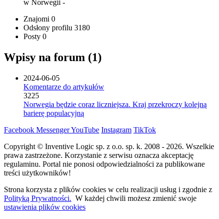
w Norwegii
-
Znajomi
0
Odsłony profilu
3180
Posty
0
Wpisy na forum (1)
2024-06-05
Komentarze do artykułów
3225
Norwegia będzie coraz liczniejsza. Kraj przekroczy kolejną
barierę populacyjną
Facebook
Messenger
YouTube
Instagram
TikTok
Copyright © Inventive Logic sp. z o.o. sp. k. 2008 - 2026. Wszelkie
prawa zastrzeżone. Korzystanie z serwisu oznacza akceptację
regulaminu. Portal nie ponosi odpowiedzialności za publikowane
treści użytkowników!
Strona korzysta z plików cookies w celu realizacji usług i zgodnie z
Polityką Prywatności.
W każdej chwili możesz zmienić swoje
ustawienia plików cookies