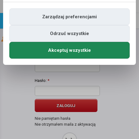
Napisz
Profil
wiadomość
Zarządzaj preferencjami
Znajomi
Galeria
Odrzuć wszystkie
Znajomi użytkownika
Marek Nowak
Akceptuj wszystkie
Użytkownik:
*
Hasło:
*
ZALOGUJ
Nie pamiętam hasła
Nie otrzymałem maila z aktywacją