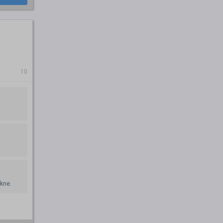
10
ękne.