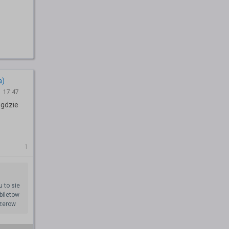
a)
1 17:47
 gdzie
1
u to sie
biletow
azerow