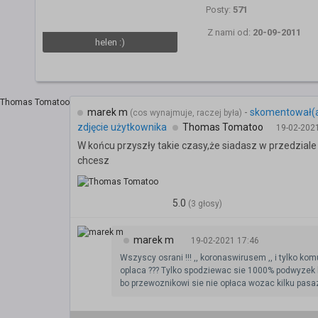
Posty:
571
Z nami od:
20-09-2011
helen :)
marek m
-
skomentował(
(cos wynajmuje, raczej była)
zdjęcie użytkownika
Thomas Tomatoo
19-02-202
W końcu przyszły takie czasy,że siadasz w przedziale
chcesz
5.0
(3 głosy)
marek m
19-02-2021 17:46
Wszyscy osrani !!! ,, koronaswirusem ,, i tylko kom
oplaca ??? Tylko spodziewac sie 1000% podwyzek 
bo przewoznikowi sie nie opłaca wozac kilku pas