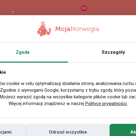
99
8 PLN
RAPORT
ORZEŁ AI
O
Zgoda
Szczegóły
Nazwa użytkownika
Miejscowość
kie
rac
w Polsce
ów cookie w celu optymalizacji działania strony, analizowania ruchu
. Zgodnie z wymogami Google, korzystamy z trybu zgody, który pozwa
Miejscowość
cos wy
Możesz wyrazić zgodę na wszystkie kategorie plików cookie lub zar
w Norwegii
Więcej informacji znajdziesz w naszej
Polityce prywatności.
Znajomi
Odsłony profilu
cjami
Odrzuć wszystkie
Ak