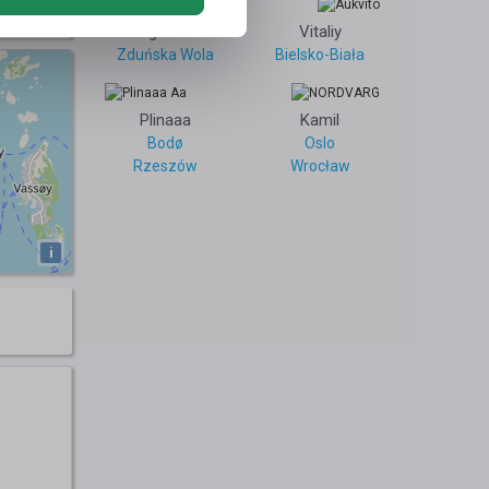
14
Magdalena
Vitaliy
Zduńska Wola
Bielsko-Biała
Plinaaa
Kamil
Bodø
Oslo
Rzeszów
Wrocław
i