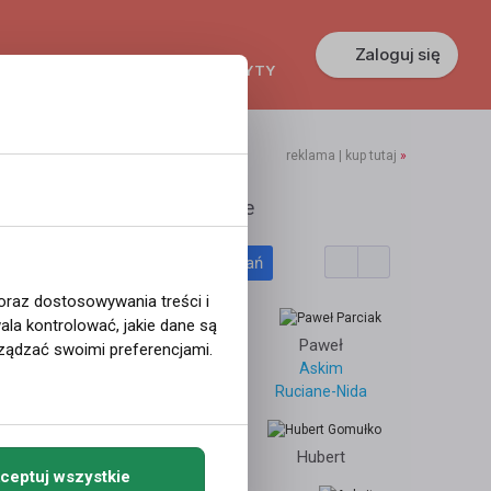
Zaloguj się
KREDYTY
GŁOSZENIA
PRACA
reklama | kup tutaj
»
mmrp
Polecane profile
Filtr wyszukiwań
zej była
 oraz dostosowywania treści i
la kontrolować, jakie dane są
najmuje
Dariusz
Paweł
ządzać swoimi preferencjami.
Oslo
Askim
Krzczonów
Ruciane-Nida
3
4772
Kamil
Hubert
ceptuj wszystkie