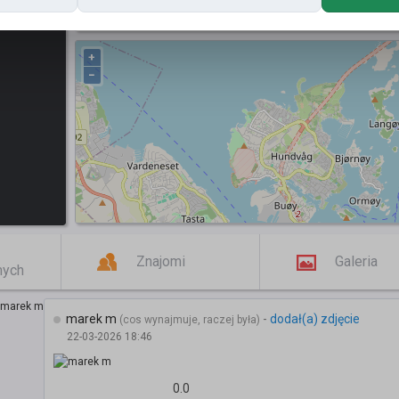
Posty
+
−
Znajomi
Galeria
mych
marek m
-
dodał(a) zdjęcie
(cos wynajmuje, raczej była)
22-03-2026 18:46
0.0