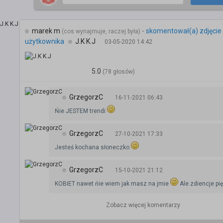
marek m
-
skomentował(a) zdjęcie
(cos wynajmuje, raczej była)
użytkownika
J.K K.J
03-05-2020 14:42
5.0
(78 głosów)
GrzegorzC
16-11-2021 06:43
Ńie JESTEM trendi
GrzegorzC
27-10-2021 17:33
Jesteś kochana słoneczko
GrzegorzC
15-10-2021 21:12
KOBIET nawet ńie wiem jak masz na jmie
Ale zdiencje pi
Zobacz więcej komentarzy