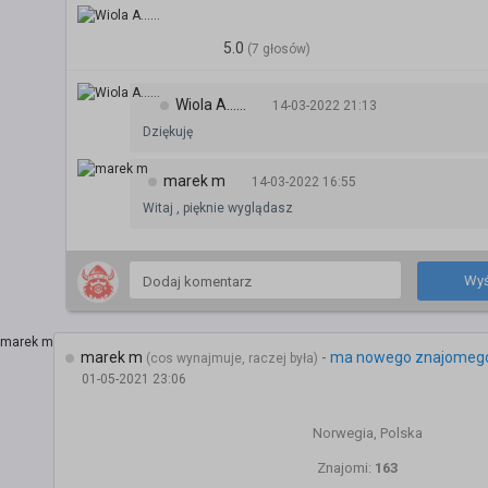
5.0
(7 głosów)
Wiola A......
14-03-2022 21:13
Dziękuję
marek m
14-03-2022 16:55
Witaj , pięknie wyglądasz
Wyś
marek m
-
ma nowego znajomeg
(cos wynajmuje, raczej była)
01-05-2021 23:06
Norwegia, Polska
Znajomi:
163