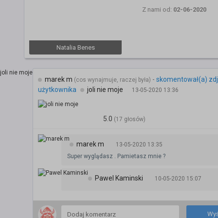
Z nami od:
02-06-2020
Natalia Benes
marek m
-
skomentował(a) zdj
(cos wynajmuje, raczej była)
użytkownika
joli nie moje
13-05-2020 13:36
5.0
(17 głosów)
marek m
13-05-2020 13:35
Super wyglądasz . Pamietasz mnie ?
Pawel Kaminski
10-05-2020 15:07
Wyś