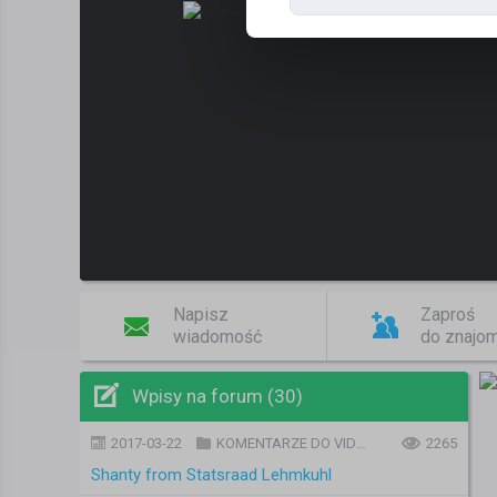
Napisz
Zaproś
wiadomość
do znajo
Wpisy na forum (30)
2017-03-22
KOMENTARZE DO VIDEO
2265
Shanty from Statsraad Lehmkuhl