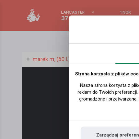
LANCASTER
1 NOK
37 °C
0.389
marek m, (60 l.)
Strona korzysta z plików coo
Nasza strona korzysta z plik
reklam do Twoich preferencji
gromadzone i przetwarzane. 
Zarządzaj preferen