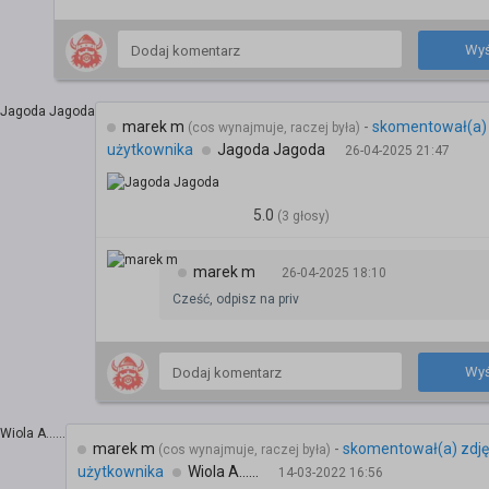
Wyś
marek m
-
skomentował(a) 
(cos wynajmuje, raczej była)
użytkownika
Jagoda Jagoda
26-04-2025 21:47
5.0
(3 głosy)
marek m
26-04-2025 18:10
Cześć, odpisz na priv
Wyś
marek m
-
skomentował(a) zdję
(cos wynajmuje, raczej była)
użytkownika
Wiola A......
14-03-2022 16:56