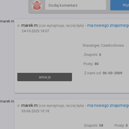
Wyś
marek m
-
ma nowego znajomeg
(cos wynajmuje, raczej była)
24-10-2020 18:07
Stavanger, Czestochowa
Znajomi:
6
Posty:
80
Z nami od:
06-03-2009
anna js
marek m
-
ma nowego znajomeg
(cos wynajmuje, raczej była)
03-06-2020 10:18
Znajomi:
58
Posty:
0