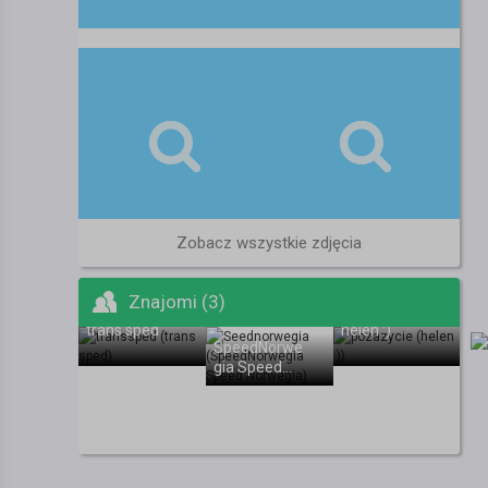
Zobacz wszystkie zdjęcia
Znajomi (3)
trans sped
helen :)
SpeedNorwe
gia Speed
Norwegia