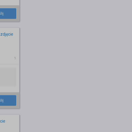
lij
zdjęcie
1
lij
cie