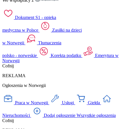
We współpracy z
Dokument S1 - opieka
medyczna w Polsce
Zasiłki na dzieci
w Norwegii
Tłumaczenia
polsko - norweskie
Korekta podatku
Emerytura w
Norwegii
Cofnij
REKLAMA
Ogłoszenia w Norwegii
Praca w Norwegii
Usługi
Giełda
Nieruchomości
Dodaj ogłoszenie
Wszystkie ogłoszenia
Cofnij