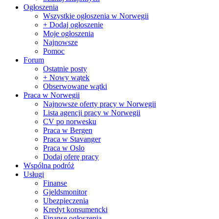
Ogłoszenia
Wszystkie ogłoszenia w Norwegii
+ Dodaj ogłoszenie
Moje ogłoszenia
Najnowsze
Pomoc
Forum
Ostatnie posty
+ Nowy wątek
Obserwowane wątki
Praca w Norwegii
Najnowsze oferty pracy w Norwegii
Lista agencji pracy w Norwegii
CV po norwesku
Praca w Bergen
Praca w Stavanger
Praca w Oslo
Dodaj oferę pracy
Wspólna podróż
Usługi
Finanse
Gjeldsmonitor
Ubezpieczenia
Kredyt konsumencki
Finanse ogłoszenia