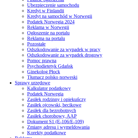
Ubezpieczenie samochodu
Kredyt w Finlandii
Kredyt na samochód w Norwegii
Podatek Norwegia 2024
Reklama w Norwegii
Ogłoszenie na portalu
Reklama na portalu
Pozostałe
Odszkodowanie za wypadek w pracy
Odszkodowanie za wypadek drogowy
Pomoc prawna
Psychodietetyk Gdańsk
Ginekolog Płock
Tłumacz polsko norweski
Sprawy urzędowe
Kalkulator podatkowy
Podatek Norwegia
Zasiłek rodzinny i opiekuńczy
Zasiłek ojcowski, becikowe
Zasiłek dla bezrobotnych
Zasiłek chorobowy, AAP
Dokument S1 (E-106/E-109)
Zmiany adresu i wymeldowania
Korekty podatkowe