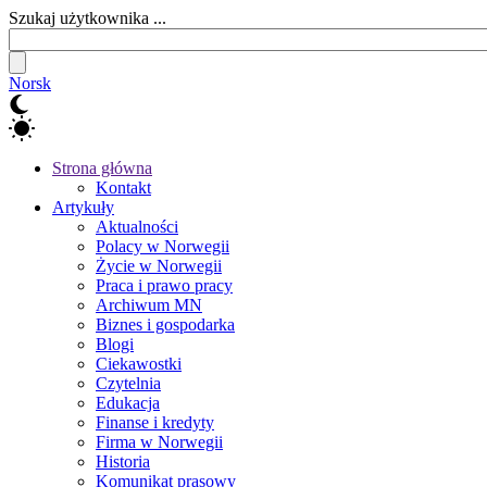
Szukaj użytkownika ...
Norsk
Strona główna
Kontakt
Artykuły
Aktualności
Polacy w Norwegii
Życie w Norwegii
Praca i prawo pracy
Archiwum MN
Biznes i gospodarka
Blogi
Ciekawostki
Czytelnia
Edukacja
Finanse i kredyty
Firma w Norwegii
Historia
Komunikat prasowy