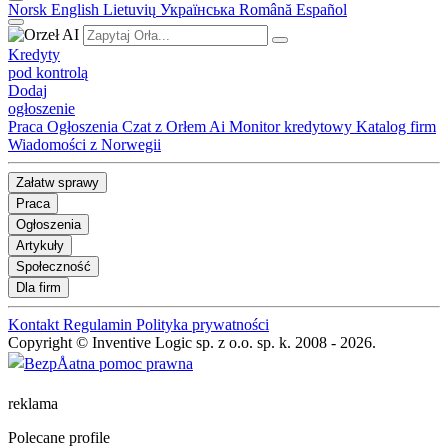
Norsk
English
Lietuvių
Українська
Română
Español
Kredyty
pod kontrolą
Dodaj
ogłoszenie
Praca
Ogłoszenia
Czat z Orłem Ai
Monitor kredytowy
Katalog firm
Wiadomości z Norwegii
Załatw sprawy
Praca
Ogłoszenia
Artykuły
Społeczność
Dla firm
Kontakt
Regulamin
Polityka prywatności
Copyright © Inventive Logic sp. z o.o. sp. k. 2008 - 2026.
reklama
Polecane profile