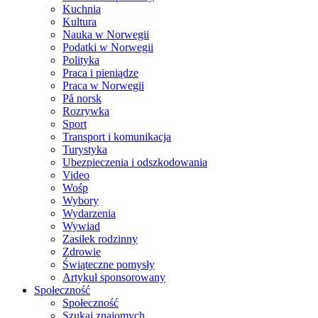
Kuchnia
Kultura
Nauka w Norwegii
Podatki w Norwegii
Polityka
Praca i pieniądze
Praca w Norwegii
På norsk
Rozrywka
Sport
Transport i komunikacja
Turystyka
Ubezpieczenia i odszkodowania
Video
Wośp
Wybory
Wydarzenia
Wywiad
Zasiłek rodzinny
Zdrowie
Świąteczne pomysły
Artykuł sponsorowany
Społeczność
Społeczność
Szukaj znajomych