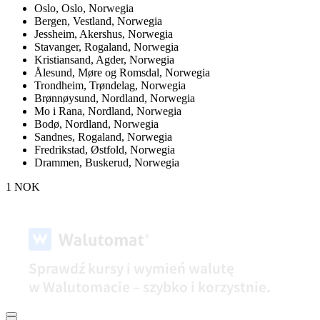
Oslo,
Oslo, Norwegia
Bergen,
Vestland, Norwegia
Jessheim,
Akershus, Norwegia
Stavanger,
Rogaland, Norwegia
Kristiansand,
Agder, Norwegia
Ålesund,
Møre og Romsdal, Norwegia
Trondheim,
Trøndelag, Norwegia
Brønnøysund,
Nordland, Norwegia
Mo i Rana,
Nordland, Norwegia
Bodø,
Nordland, Norwegia
Sandnes,
Rogaland, Norwegia
Fredrikstad,
Østfold, Norwegia
Drammen,
Buskerud, Norwegia
1 NOK