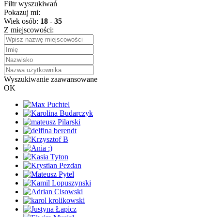
Filtr wyszukiwań
Pokazuj mi:
Wiek osób:
18
-
35
Z miejscowości:
Wyszukiwanie zaawansowane
OK