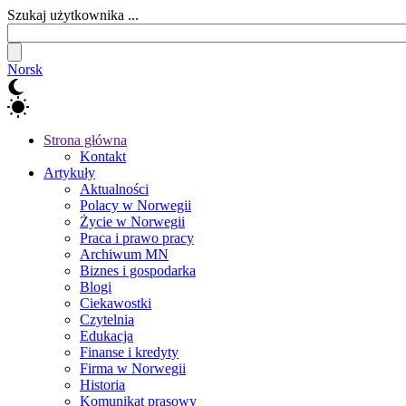
Szukaj użytkownika ...
Norsk
Strona główna
Kontakt
Artykuły
Aktualności
Polacy w Norwegii
Życie w Norwegii
Praca i prawo pracy
Archiwum MN
Biznes i gospodarka
Blogi
Ciekawostki
Czytelnia
Edukacja
Finanse i kredyty
Firma w Norwegii
Historia
Komunikat prasowy