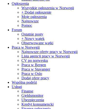
Ogłoszenia
Wszystkie ogłoszenia w Norwegii
+ Dodaj ogłoszenie
Moje ogłoszenia
Najnowsze
Pomoc
Forum
Ostatnie posty
+ Nowy wątek
Obserwowane wątki
Praca w Norwegii
Najnowsze oferty pracy w Norwegii
Lista agencji pracy w Norwegii
CV po norwesku
Praca w Bergen
Praca w Stavanger
Praca w Oslo
Dodaj oferę pracy
Wspólna podróż
Usługi
Finanse
Gjeldsmonitor
Ubezpieczenia
Kredyt konsumencki
Finanse ogłoszenia