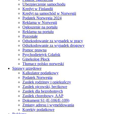
Ubezpieczenie samochodu
Kredyt w Finlandii
Kredyt na samochód w Norwegii
Podatek Norwegia 2024
Reklama w Norwegii
Ogłoszenie na portalu
Reklama na portalu
Pozostałe
Odszkodowanie za wypadek w pracy
Odszkodowanie za wypadek drogowy
Pomoc prawna
Psychodietetyk Gdańsk
Ginekolog Płock
Tłumacz polsko norweski
Sprawy urzędowe
Kalkulator podatkowy
Podatek Norwegia
Zasiłek rodzinny i opiekuńczy
Zasiłek ojcowski, becikowe
Zasiłek dla bezrobotnych
Zasiłek chorobowy, AAP
Dokument S1 (E-106/E-109)
Zmiany adresu i wymeldowania
Korekty podatkowe