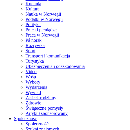
Kuchnia
Kultura
Nauka w Norwegii
Podatki w Norwegii
Polityka
Praca i pieniądze
Praca w Norwegii
På norsk
Rozrywka
Sport
Transport i komunikacja
Turystyka
Ubezpieczenia i odszkodowania
Video
Wośp
Wybory
Wydarzenia
Wywiad
Zasiłek rodzinny
Zdrowie
Świąteczne pomysły
Artykuł sponsorowany
Społeczność
Społeczność
Szukaj znajomych