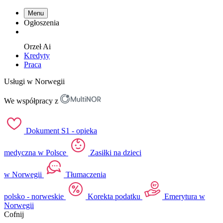
Menu
Ogłoszenia
Orzeł
Ai
Kredyty
Praca
Usługi w Norwegii
We współpracy z
Dokument S1 - opieka
medyczna w Polsce
Zasiłki na dzieci
w Norwegii
Tłumaczenia
polsko - norweskie
Korekta podatku
Emerytura w
Norwegii
Cofnij