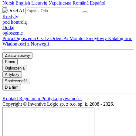
Norsk
English
Lietuvių
Українська
Română
Español
Kredyty
pod kontrolą
Dodaj
ogłoszenie
Praca
Ogłoszenia
Czat z Orłem Ai
Monitor kredytowy
Katalog firm
Wiadomości z Norwegii
Załatw sprawy
Praca
Ogłoszenia
Artykuły
Społeczność
Dla firm
Kontakt
Regulamin
Polityka prywatności
Copyright © Inventive Logic sp. z o.o. sp. k. 2008 - 2026.