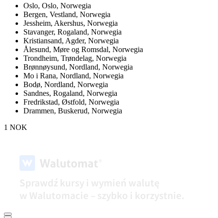
Oslo,
Oslo, Norwegia
Bergen,
Vestland, Norwegia
Jessheim,
Akershus, Norwegia
Stavanger,
Rogaland, Norwegia
Kristiansand,
Agder, Norwegia
Ålesund,
Møre og Romsdal, Norwegia
Trondheim,
Trøndelag, Norwegia
Brønnøysund,
Nordland, Norwegia
Mo i Rana,
Nordland, Norwegia
Bodø,
Nordland, Norwegia
Sandnes,
Rogaland, Norwegia
Fredrikstad,
Østfold, Norwegia
Drammen,
Buskerud, Norwegia
1 NOK