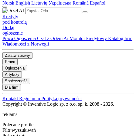
Norsk
English
Lietuvių
Українська
Română
Español
Kredyty
pod kontrolą
Dodaj
ogłoszenie
Praca
Ogłoszenia
Czat z Orłem Ai
Monitor kredytowy
Katalog firm
Wiadomości z Norwegii
Załatw sprawy
Praca
Ogłoszenia
Artykuły
Społeczność
Dla firm
Kontakt
Regulamin
Polityka prywatności
Copyright © Inventive Logic sp. z o.o. sp. k. 2008 - 2026.
reklama
Polecane profile
Filtr wyszukiwań
Pokazuj mi: