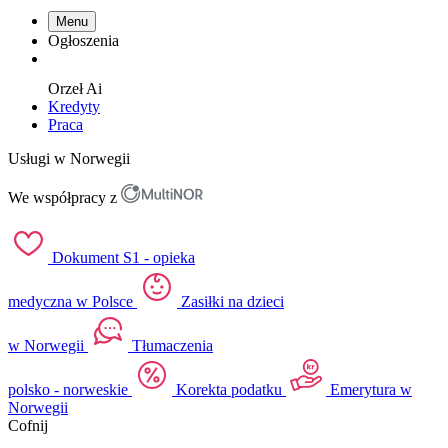
Menu
Ogłoszenia
Orzeł
Ai
Kredyty
Praca
Usługi w Norwegii
We współpracy z
Dokument S1 - opieka
medyczna w Polsce
Zasiłki na dzieci
w Norwegii
Tłumaczenia
polsko - norweskie
Korekta podatku
Emerytura w
Norwegii
Cofnij