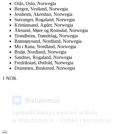
Oslo,
Oslo, Norwegia
Bergen,
Vestland, Norwegia
Jessheim,
Akershus, Norwegia
Stavanger,
Rogaland, Norwegia
Kristiansand,
Agder, Norwegia
Ålesund,
Møre og Romsdal, Norwegia
Trondheim,
Trøndelag, Norwegia
Brønnøysund,
Nordland, Norwegia
Mo i Rana,
Nordland, Norwegia
Bodø,
Nordland, Norwegia
Sandnes,
Rogaland, Norwegia
Fredrikstad,
Østfold, Norwegia
Drammen,
Buskerud, Norwegia
1 NOK