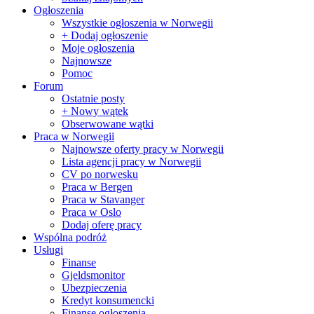
Ogłoszenia
Wszystkie ogłoszenia w Norwegii
+ Dodaj ogłoszenie
Moje ogłoszenia
Najnowsze
Pomoc
Forum
Ostatnie posty
+ Nowy wątek
Obserwowane wątki
Praca w Norwegii
Najnowsze oferty pracy w Norwegii
Lista agencji pracy w Norwegii
CV po norwesku
Praca w Bergen
Praca w Stavanger
Praca w Oslo
Dodaj oferę pracy
Wspólna podróż
Usługi
Finanse
Gjeldsmonitor
Ubezpieczenia
Kredyt konsumencki
Finanse ogłoszenia