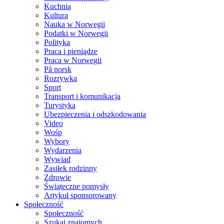
Kuchnia
Kultura
Nauka w Norwegii
Podatki w Norwegii
Polityka
Praca i pieniądze
Praca w Norwegii
På norsk
Rozrywka
Sport
Transport i komunikacja
Turystyka
Ubezpieczenia i odszkodowania
Video
Wośp
Wybory
Wydarzenia
Wywiad
Zasiłek rodzinny
Zdrowie
Świąteczne pomysły
Artykuł sponsorowany
Społeczność
Społeczność
Szukaj znajomych