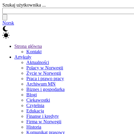
Szukaj użytkownika ...
Norsk
Strona główna
Kontakt
Artykuły
Aktualności
Polacy w Norwegii
Życie w Norwegii
Praca i prawo pracy
Archiwum MN
Biznes i gospodarka
Blogi
Ciekawostki
Czytelnia
Edukacja
Finanse i kredyty
Firma w Norwegii
Historia
Komunikat prasowy