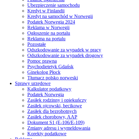
Ubezpieczenie samochodu
Kredyt w Finlandii
Kredyt na samochód w Norwegii
Podatek Norwegia 2024
Reklama w Norwegii
Ogłoszenie na portalu
Reklama na portalu
Pozostałe
Odszkodowanie za wypadek w pracy
Odszkodowanie za wypadek drogowy
Pomoc prawna
Psychodietetyk Gdańsk
Ginekolog Płock
Tłumacz polsko norweski
Sprawy urzędowe
Kalkulator podatkowy
Podatek Norwegia
Zasiłek rodzinny i opiekuńczy
Zasiłek ojcowski, becikowe
Zasiłek dla bezrobotnych
Zasiłek chorobowy, AAP
Dokument S1 (E-106/E-109)
Zmiany adresu i wymeldowania
Korekty podatkowe