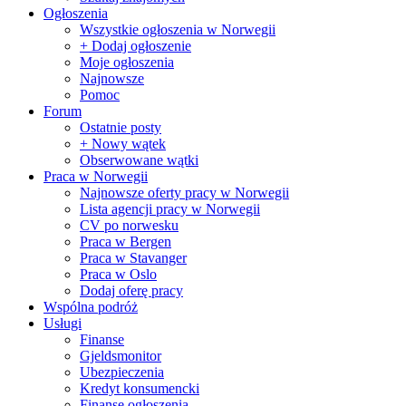
Ogłoszenia
Wszystkie ogłoszenia w Norwegii
+ Dodaj ogłoszenie
Moje ogłoszenia
Najnowsze
Pomoc
Forum
Ostatnie posty
+ Nowy wątek
Obserwowane wątki
Praca w Norwegii
Najnowsze oferty pracy w Norwegii
Lista agencji pracy w Norwegii
CV po norwesku
Praca w Bergen
Praca w Stavanger
Praca w Oslo
Dodaj oferę pracy
Wspólna podróż
Usługi
Finanse
Gjeldsmonitor
Ubezpieczenia
Kredyt konsumencki
Finanse ogłoszenia