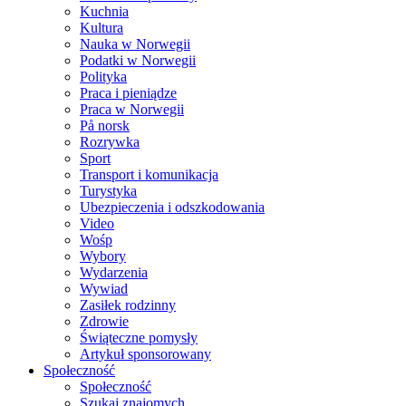
Kuchnia
Kultura
Nauka w Norwegii
Podatki w Norwegii
Polityka
Praca i pieniądze
Praca w Norwegii
På norsk
Rozrywka
Sport
Transport i komunikacja
Turystyka
Ubezpieczenia i odszkodowania
Video
Wośp
Wybory
Wydarzenia
Wywiad
Zasiłek rodzinny
Zdrowie
Świąteczne pomysły
Artykuł sponsorowany
Społeczność
Społeczność
Szukaj znajomych