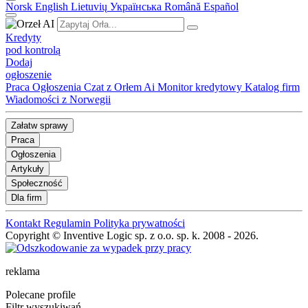
Norsk
English
Lietuvių
Українська
Română
Español
Kredyty
pod kontrolą
Dodaj
ogłoszenie
Praca
Ogłoszenia
Czat z Orłem Ai
Monitor kredytowy
Katalog firm
Wiadomości z Norwegii
Załatw sprawy
Praca
Ogłoszenia
Artykuły
Społeczność
Dla firm
Kontakt
Regulamin
Polityka prywatności
Copyright © Inventive Logic sp. z o.o. sp. k. 2008 - 2026.
reklama
Polecane profile
Filtr wyszukiwań