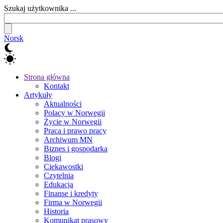
Szukaj użytkownika ...
Norsk
Strona główna
Kontakt
Artykuły
Aktualności
Polacy w Norwegii
Życie w Norwegii
Praca i prawo pracy
Archiwum MN
Biznes i gospodarka
Blogi
Ciekawostki
Czytelnia
Edukacja
Finanse i kredyty
Firma w Norwegii
Historia
Komunikat prasowy