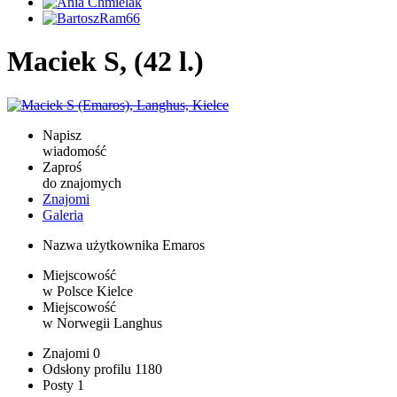
Maciek S, (42 l.)
Napisz
wiadomość
Zaproś
do znajomych
Znajomi
Galeria
Nazwa użytkownika
Emaros
Miejscowość
w Polsce
Kielce
Miejscowość
w Norwegii
Langhus
Znajomi
0
Odsłony profilu
1180
Posty
1