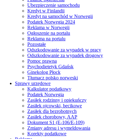
Ubezpieczenie samochodu
Kredyt w Finlandii
Kredyt na samochód w Norwegii
Podatek Norwegia 2024
Reklama w Norwegii
Ogłoszenie na portalu
Reklama na portalu
Pozostałe
Odszkodowanie za wypadek w pracy
Odszkodowanie za wypadek drogowy
Pomoc prawna
Psychodietetyk Gdańsk
Ginekolog Płock
Tłumacz polsko norweski
Sprawy urzędowe
Kalkulator podatkowy
Podatek Norwegia
Zasiłek rodzinny i opiekuńczy
Zasiłek ojcowski, becikowe
Zasiłek dla bezrobotnych
Zasiłek chorobowy, AAP
Dokument S1 (E-106/E-109)
Zmiany adresu i wymeldowania
Korekty podatkowe