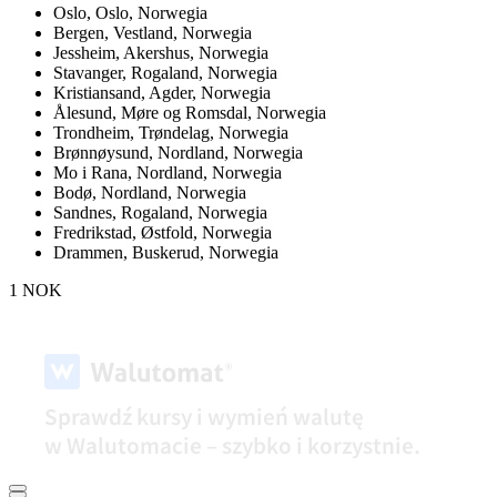
Oslo,
Oslo, Norwegia
Bergen,
Vestland, Norwegia
Jessheim,
Akershus, Norwegia
Stavanger,
Rogaland, Norwegia
Kristiansand,
Agder, Norwegia
Ålesund,
Møre og Romsdal, Norwegia
Trondheim,
Trøndelag, Norwegia
Brønnøysund,
Nordland, Norwegia
Mo i Rana,
Nordland, Norwegia
Bodø,
Nordland, Norwegia
Sandnes,
Rogaland, Norwegia
Fredrikstad,
Østfold, Norwegia
Drammen,
Buskerud, Norwegia
1 NOK