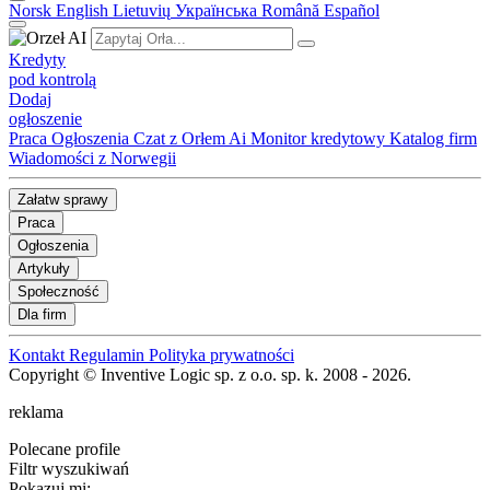
Norsk
English
Lietuvių
Українська
Română
Español
Kredyty
pod kontrolą
Dodaj
ogłoszenie
Praca
Ogłoszenia
Czat z Orłem Ai
Monitor kredytowy
Katalog firm
Wiadomości z Norwegii
Załatw sprawy
Praca
Ogłoszenia
Artykuły
Społeczność
Dla firm
Kontakt
Regulamin
Polityka prywatności
Copyright © Inventive Logic sp. z o.o. sp. k. 2008 - 2026.
reklama
Polecane profile
Filtr wyszukiwań
Pokazuj mi: