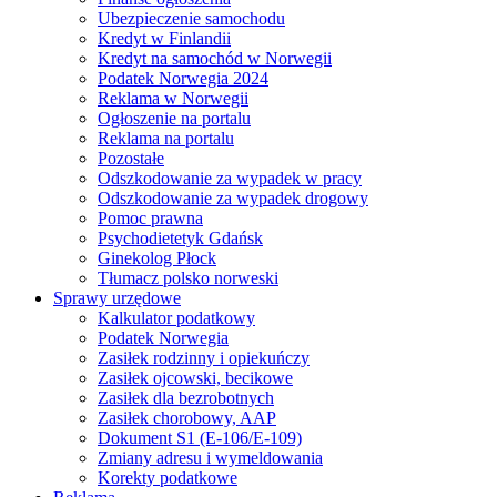
Ubezpieczenie samochodu
Kredyt w Finlandii
Kredyt na samochód w Norwegii
Podatek Norwegia 2024
Reklama w Norwegii
Ogłoszenie na portalu
Reklama na portalu
Pozostałe
Odszkodowanie za wypadek w pracy
Odszkodowanie za wypadek drogowy
Pomoc prawna
Psychodietetyk Gdańsk
Ginekolog Płock
Tłumacz polsko norweski
Sprawy urzędowe
Kalkulator podatkowy
Podatek Norwegia
Zasiłek rodzinny i opiekuńczy
Zasiłek ojcowski, becikowe
Zasiłek dla bezrobotnych
Zasiłek chorobowy, AAP
Dokument S1 (E-106/E-109)
Zmiany adresu i wymeldowania
Korekty podatkowe