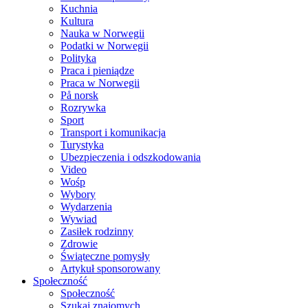
Kuchnia
Kultura
Nauka w Norwegii
Podatki w Norwegii
Polityka
Praca i pieniądze
Praca w Norwegii
På norsk
Rozrywka
Sport
Transport i komunikacja
Turystyka
Ubezpieczenia i odszkodowania
Video
Wośp
Wybory
Wydarzenia
Wywiad
Zasiłek rodzinny
Zdrowie
Świąteczne pomysły
Artykuł sponsorowany
Społeczność
Społeczność
Szukaj znajomych