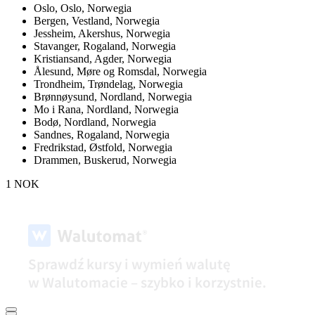
Oslo,
Oslo, Norwegia
Bergen,
Vestland, Norwegia
Jessheim,
Akershus, Norwegia
Stavanger,
Rogaland, Norwegia
Kristiansand,
Agder, Norwegia
Ålesund,
Møre og Romsdal, Norwegia
Trondheim,
Trøndelag, Norwegia
Brønnøysund,
Nordland, Norwegia
Mo i Rana,
Nordland, Norwegia
Bodø,
Nordland, Norwegia
Sandnes,
Rogaland, Norwegia
Fredrikstad,
Østfold, Norwegia
Drammen,
Buskerud, Norwegia
1 NOK