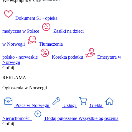
We współpracy z
Dokument S1 - opieka
medyczna w Polsce
Zasiłki na dzieci
w Norwegii
Tłumaczenia
polsko - norweskie
Korekta podatku
Emerytura w
Norwegii
Cofnij
REKLAMA
Ogłoszenia w Norwegii
Praca w Norwegii
Usługi
Giełda
Nieruchomości
Dodaj ogłoszenie
Wszystkie ogłoszenia
Cofnij