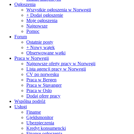
Ogłoszenia
Wszystkie ogłoszenia w Norwegii
+ Dodaj ogłoszenie
Moje ogłoszenia
Najnowsze
Pomoc
Forum
Ostatnie posty
+ Nowy wątek
Obserwowane wątki
Praca w Norwegii
Najnowsze oferty pracy w Norwegii
Lista agencji pracy w Norwegii
CV po norwesku
Praca w Bergen
Praca w Stavanger
Praca w Oslo
Dodaj oferę pracy
Wspólna podróż
Usługi
Finanse
Gjeldsmonitor
Ubezpieczenia
Kredyt konsumencki
Finanse ogłoszenia