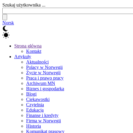
Szukaj użytkownika ...
Norsk
Strona główna
Kontakt
Artykuły
Aktualności
Polacy w Norwegii
Życie w Norwegii
Praca i prawo pracy
Archiwum MN
Biznes i gospodarka
Blogi
Ciekawostki
Czytelnia
Edukacja
Finanse i kredyty
Firma w Norwegii
Historia
Komunikat prasowy