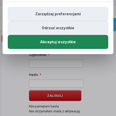
Napisz
Profil
Zarządzaj preferencjami
wiadomość
Znajomi
Galeria
Odrzuć wszystkie
Galeria zdjęć użytkownika
M N
Akceptuj wszystkie
Użytkownik:
*
Hasło:
*
ZALOGUJ
Nie pamiętam hasła
Nie otrzymałem maila z aktywacją