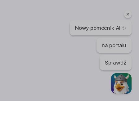
Nowy pomocnik AI ✨
na portalu
Sprawdź
TikTok