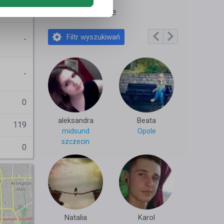
.Kubica
Polecane profile
Filtr wyszukiwań
-
-
0
aleksandra
Beata
119
midsund
Opole
szczecin
0
Natalia
Karol