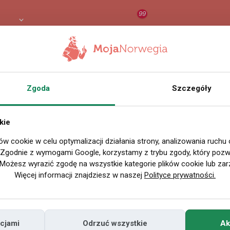
99
 PLN
RAPORT
ORZEŁ AI
O
Zgoda
Szczegóły
kie
ów cookie w celu optymalizacji działania strony, analizowania ruchu
. Zgodnie z wymogami Google, korzystamy z trybu zgody, który pozwa
Możesz wyrazić zgodę na wszystkie kategorie plików cookie lub zar
Więcej informacji znajdziesz w naszej
Polityce prywatności.
cjami
Odrzuć wszystkie
Ak