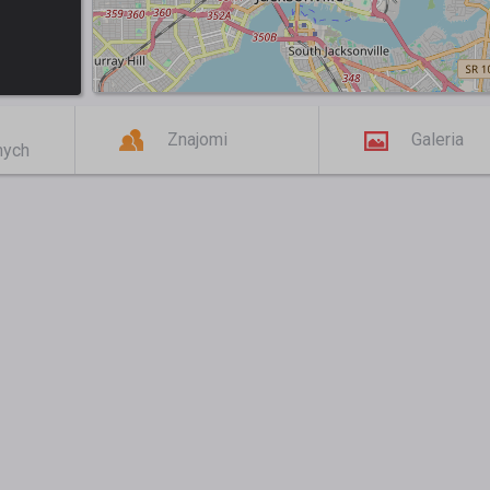
Znajomi
Galeria
mych