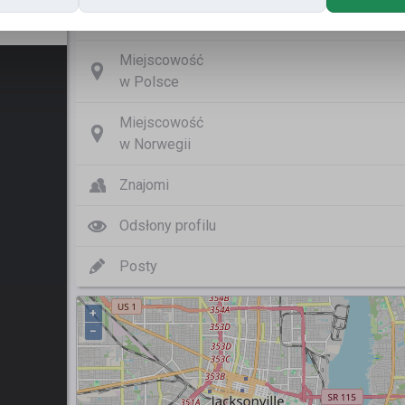
Nazwa użytkownika
Łukasz
Miejscowość
w Polsce
Miejscowość
w Norwegii
Znajomi
Odsłony profilu
Posty
+
−