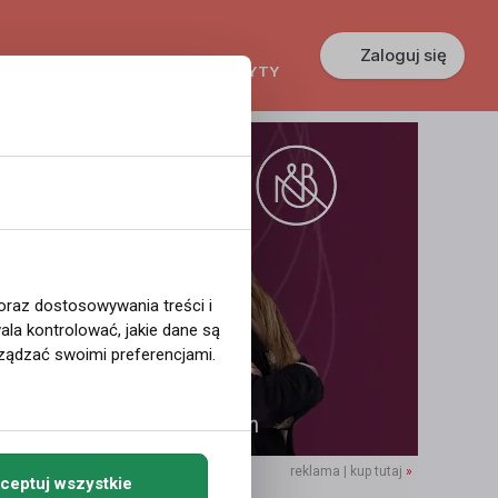
Zaloguj się
KREDYTY
GŁOSZENIA
PRACA
 oraz dostosowywania treści i
la kontrolować, jakie dane są
ządzać swoimi preferencjami.
reklama | kup tutaj
»
ceptuj wszystkie