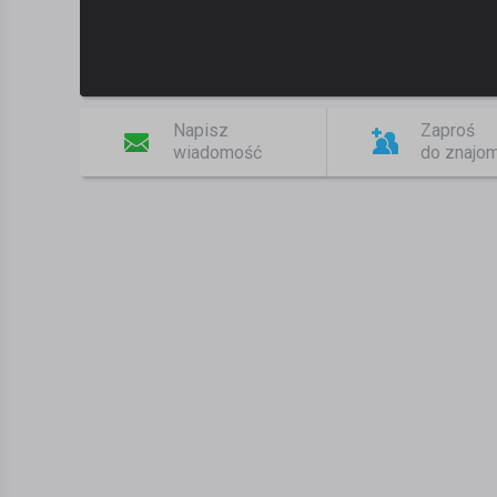
Napisz
Zaproś
wiadomość
do znajo