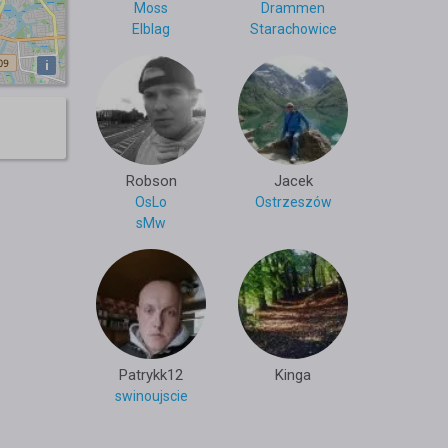
Moss
Drammen
Elblag
Starachowice
i
Robson
Jacek
OsLo
Ostrzeszów
sMw
Patrykk12
Kinga
swinoujscie