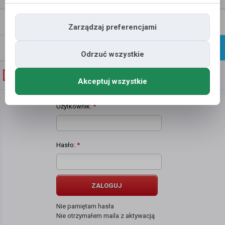
Napisz
Profil
Zarządzaj preferencjami
wiadomość
Znajomi
Galeria
Odrzuć wszystkie
Galeria zdjęć użytkownika
Łukasz Szmurło
Akceptuj wszystkie
Użytkownik:
*
Hasło:
*
ZALOGUJ
Nie pamiętam hasła
Nie otrzymałem maila z aktywacją