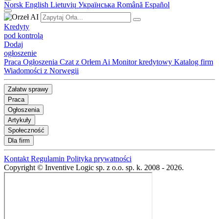
Norsk
English
Lietuvių
Українська
Română
Español
Kredyty
pod kontrolą
Dodaj
ogłoszenie
Praca
Ogłoszenia
Czat z Orłem Ai
Monitor kredytowy
Katalog firm
Wiadomości z Norwegii
Załatw sprawy
Praca
Ogłoszenia
Artykuły
Społeczność
Dla firm
Kontakt
Regulamin
Polityka prywatności
Copyright © Inventive Logic sp. z o.o. sp. k. 2008 - 2026.