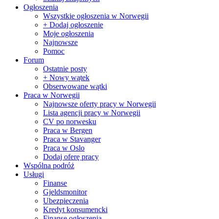
Ogłoszenia
Wszystkie ogłoszenia w Norwegii
+ Dodaj ogłoszenie
Moje ogłoszenia
Najnowsze
Pomoc
Forum
Ostatnie posty
+ Nowy wątek
Obserwowane wątki
Praca w Norwegii
Najnowsze oferty pracy w Norwegii
Lista agencji pracy w Norwegii
CV po norwesku
Praca w Bergen
Praca w Stavanger
Praca w Oslo
Dodaj oferę pracy
Wspólna podróż
Usługi
Finanse
Gjeldsmonitor
Ubezpieczenia
Kredyt konsumencki
Finanse ogłoszenia