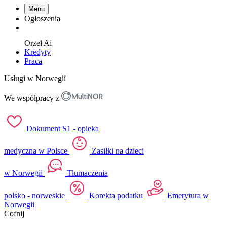
Menu
Ogłoszenia
Orzeł
Ai
Kredyty
Praca
Usługi w Norwegii
We współpracy z
Dokument S1 - opieka
medyczna w Polsce
Zasiłki na dzieci
w Norwegii
Tłumaczenia
polsko - norweskie
Korekta podatku
Emerytura w
Norwegii
Cofnij