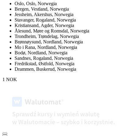
Oslo,
Oslo, Norwegia
Bergen,
Vestland, Norwegia
Jessheim,
Akershus, Norwegia
Stavanger,
Rogaland, Norwegia
Kristiansand,
Agder, Norwegia
Ålesund,
Møre og Romsdal, Norwegia
Trondheim,
Trøndelag, Norwegia
Brønnøysund,
Nordland, Norwegia
Mo i Rana,
Nordland, Norwegia
Bodø,
Nordland, Norwegia
Sandnes,
Rogaland, Norwegia
Fredrikstad,
Østfold, Norwegia
Drammen,
Buskerud, Norwegia
1 NOK