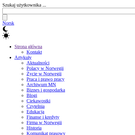
Szukaj użytkownika ...
Norsk
Strona główna
Kontakt
Artykuły
Aktualności
Polacy w Norwegii
Życie w Norwegii
Praca i prawo pracy
Archiwum MN
Biznes i gospodarka
Blogi
Ciekawostki
Czytelnia
Edukacja
Finanse i kredyty
Firma w Norwegii
Historia
Komunikat prasowy