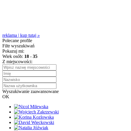
reklama | kup tutaj
»
Polecane profile
Filtr wyszukiwań
Pokazuj mi:
Wiek osób:
18
-
35
Z miejscowości:
Wyszukiwanie zaawansowane
OK