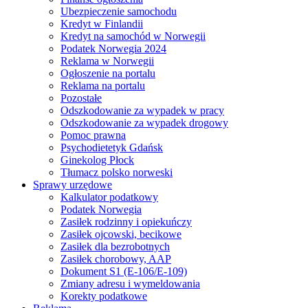
Ubezpieczenie samochodu
Kredyt w Finlandii
Kredyt na samochód w Norwegii
Podatek Norwegia 2024
Reklama w Norwegii
Ogłoszenie na portalu
Reklama na portalu
Pozostałe
Odszkodowanie za wypadek w pracy
Odszkodowanie za wypadek drogowy
Pomoc prawna
Psychodietetyk Gdańsk
Ginekolog Płock
Tłumacz polsko norweski
Sprawy urzędowe
Kalkulator podatkowy
Podatek Norwegia
Zasiłek rodzinny i opiekuńczy
Zasiłek ojcowski, becikowe
Zasiłek dla bezrobotnych
Zasiłek chorobowy, AAP
Dokument S1 (E-106/E-109)
Zmiany adresu i wymeldowania
Korekty podatkowe