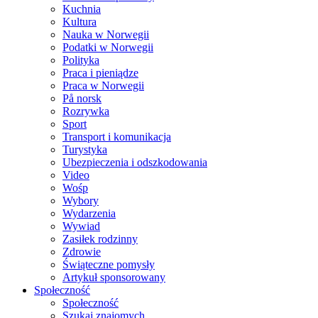
Kuchnia
Kultura
Nauka w Norwegii
Podatki w Norwegii
Polityka
Praca i pieniądze
Praca w Norwegii
På norsk
Rozrywka
Sport
Transport i komunikacja
Turystyka
Ubezpieczenia i odszkodowania
Video
Wośp
Wybory
Wydarzenia
Wywiad
Zasiłek rodzinny
Zdrowie
Świąteczne pomysły
Artykuł sponsorowany
Społeczność
Społeczność
Szukaj znajomych