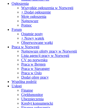
Ogłoszenia
Wszystkie ogłoszenia w Norwegii
+ Dodaj ogłoszenie
Moje ogłoszenia
Najnowsze
Pomoc
Forum
Ostatnie posty
+ Nowy wątek
Obserwowane wątki
Praca w Norwegii
Najnowsze oferty pracy w Norwegii
Lista agencji pracy w Norwegii
CV po norwesku
Praca w Bergen
Praca w Stavanger
Praca w Oslo
Dodaj oferę pracy
Wspólna podróż
Usługi
Finanse
Gjeldsmonitor
Ubezpieczenia
Kredyt konsumencki
Finanse ogłoszenia