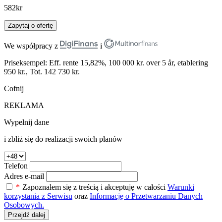
582
kr
Zapytaj o ofertę
We współpracy z
i
Priseksempel: Eff. rente 15,82%, 100 000 kr. over 5 år, etablering
950 kr., Tot. 142 730 kr.
Cofnij
REKLAMA
Wypełnij dane
i zbliż się do realizacji swoich planów
Telefon
Adres e-mail
*
Zapoznałem się z treścią i akceptuję w całości
Warunki
korzystania z Serwisu
oraz
Informację o Przetwarzaniu Danych
Osobowych.
Przejdź dalej