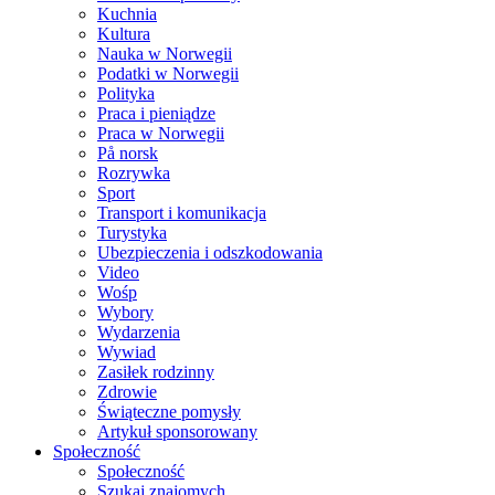
Kuchnia
Kultura
Nauka w Norwegii
Podatki w Norwegii
Polityka
Praca i pieniądze
Praca w Norwegii
På norsk
Rozrywka
Sport
Transport i komunikacja
Turystyka
Ubezpieczenia i odszkodowania
Video
Wośp
Wybory
Wydarzenia
Wywiad
Zasiłek rodzinny
Zdrowie
Świąteczne pomysły
Artykuł sponsorowany
Społeczność
Społeczność
Szukaj znajomych