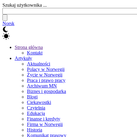
Szukaj użytkownika ...
Norsk
Strona główna
Kontakt
Artykuły
Aktualności
Polacy w Norwegii
Życie w Norwegii
Praca i prawo pracy
Archiwum MN
Biznes i gospodarka
Blogi
Ciekawostki
Czytelnia
Edukacja
Finanse i kredyty
Firma w Norwegii
Historia
Komunikat prasowy