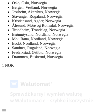
Oslo,
Oslo, Norwegia
Bergen,
Vestland, Norwegia
Jessheim,
Akershus, Norwegia
Stavanger,
Rogaland, Norwegia
Kristiansand,
Agder, Norwegia
Ålesund,
Møre og Romsdal, Norwegia
Trondheim,
Trøndelag, Norwegia
Brønnøysund,
Nordland, Norwegia
Mo i Rana,
Nordland, Norwegia
Bodø,
Nordland, Norwegia
Sandnes,
Rogaland, Norwegia
Fredrikstad,
Østfold, Norwegia
Drammen,
Buskerud, Norwegia
1 NOK