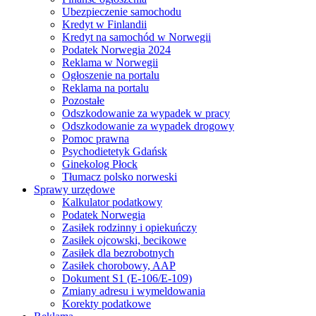
Ubezpieczenie samochodu
Kredyt w Finlandii
Kredyt na samochód w Norwegii
Podatek Norwegia 2024
Reklama w Norwegii
Ogłoszenie na portalu
Reklama na portalu
Pozostałe
Odszkodowanie za wypadek w pracy
Odszkodowanie za wypadek drogowy
Pomoc prawna
Psychodietetyk Gdańsk
Ginekolog Płock
Tłumacz polsko norweski
Sprawy urzędowe
Kalkulator podatkowy
Podatek Norwegia
Zasiłek rodzinny i opiekuńczy
Zasiłek ojcowski, becikowe
Zasiłek dla bezrobotnych
Zasiłek chorobowy, AAP
Dokument S1 (E-106/E-109)
Zmiany adresu i wymeldowania
Korekty podatkowe