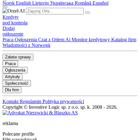
Norsk
English
Lietuvių
Українська
Română
Español
Kredyty
pod kontrolą
Dodaj
ogłoszenie
Praca
Ogłoszenia
Czat z Orłem Ai
Monitor kredytowy
Katalog firm
Wiadomości z Norwegii
Załatw sprawy
Praca
Ogłoszenia
Artykuły
Społeczność
Dla firm
Kontakt
Regulamin
Polityka prywatności
Copyright © Inventive Logic sp. z o.o. sp. k. 2008 - 2026.
reklama
Polecane profile
Filtr wyszukiwań