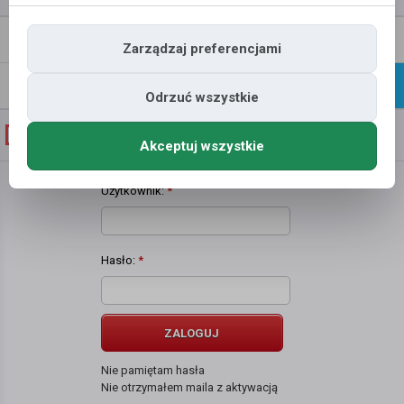
Napisz
Profil
Zarządzaj preferencjami
wiadomość
Znajomi
Galeria
Odrzuć wszystkie
Galeria zdjęć użytkownika
Łukasz Gazda
Akceptuj wszystkie
Użytkownik:
*
Hasło:
*
ZALOGUJ
Nie pamiętam hasła
Nie otrzymałem maila z aktywacją