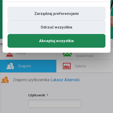
Zarządzaj preferencjami
Odrzuć wszystkie
Akceptuj wszystkie
reklama | kup tutaj
»
Napisz
Profil
wiadomość
Znajomi
Galeria
Znajomi użytkownika
Lukasz Adamski
Użytkownik:
*