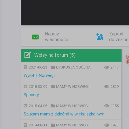
Napisz
Zaproś
wiadomość
do znajo
Wpisy na forum (5)
2021-06-23
DYSKUSJA OGÓLNA
2447
Wylot z Norwegii
2018-03-09
MAMY W NORWEGII
2829
Spacery
2015-04-06
MAMY W NORWEGII
1355
Szukam mam z dziećmi w wieku szkolnym
2014-08-11
MAMY W NORWEGII
1923