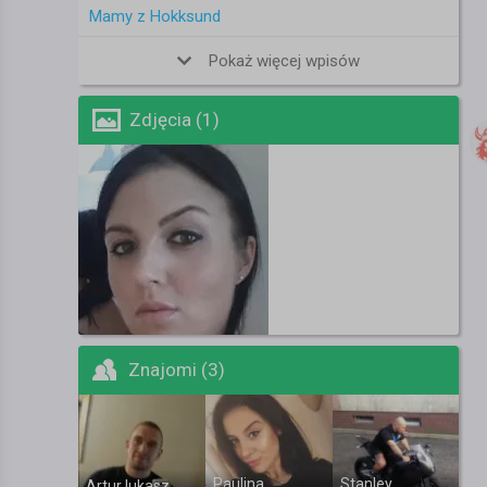
Mamy z Hokksund
Pokaż więcej wpisów
Zdjęcia (1)
Znajomi (3)
Paulina
Stanley
Artur lukasz