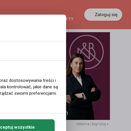
Zaloguj się
KREDYTY
GŁOSZENIA
PRACA
 oraz dostosowywania treści i
la kontrolować, jakie dane są
ządzać swoimi preferencjami.
reklama | kup tutaj
»
ceptuj wszystkie