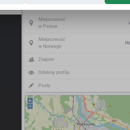
Nazwa użytkownika
Miejscowość
w Polsce
Miejscowość
H
w Norwegii
Znajomi
Odsłony profilu
Posty
+
−