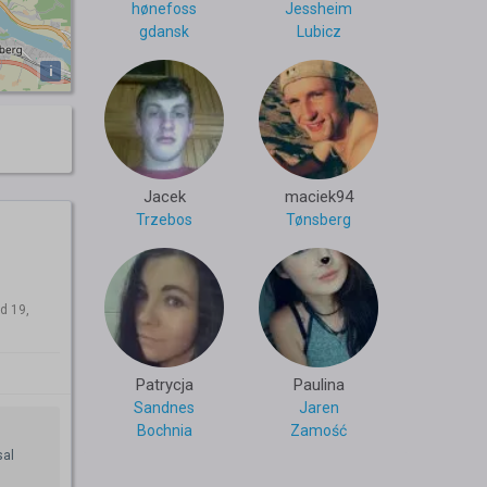
hønefoss
Jessheim
gdansk
Lubicz
i
Jacek
maciek94
Trzebos
Tønsberg
d 19,
Patrycja
Paulina
Sandnes
Jaren
Bochnia
Zamość
sal