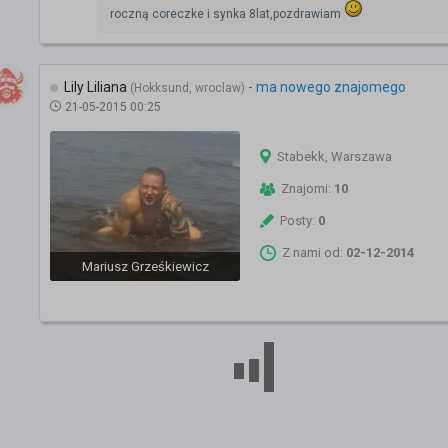
roczną coreczke i synka 8lat,pozdrawiam
Lily Liliana
-
ma nowego znajomego
(Hokksund, wroclaw)
21-05-2015 00:25
Stabekk, Warszawa
Znajomi:
10
Posty:
0
Z nami od:
02-12-2014
Mariusz Grześkiewicz