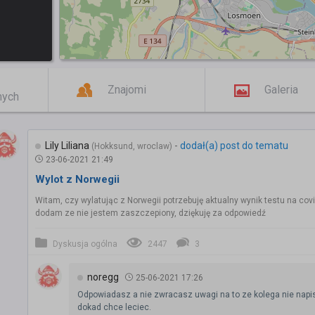
Znajomi
Galeria
mych
Lily Liliana
-
dodał(a) post do tematu
(Hokksund, wroclaw)
23-06-2021 21:49
Wylot z Norwegii
Witam, czy wylatując z Norwegii potrzebuję aktualny wynik testu na covi
dodam ze nie jestem zaszczepiony, dziękuję za odpowiedź
Dyskusja ogólna
2447
3
noregg
25-06-2021 17:26
Odpowiadasz a nie zwracasz uwagi na to ze kolega nie napi
dokad chce leciec.