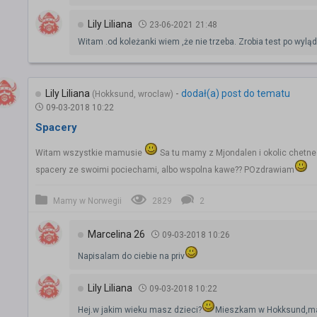
Lily Liliana
23-06-2021 21:48
Witam .od koleżanki wiem ,że nie trzeba. Zrobia test po wylą
Lily Liliana
-
dodał(a) post do tematu
(Hokksund, wroclaw)
09-03-2018 10:22
Spacery
Witam wszystkie mamusie
Sa tu mamy z Mjondalen i okolic chetne
spacery ze swoimi pociechami, albo wspolna kawe?? POzdrawiam
Mamy w Norwegii
2829
2
Marcelina 26
09-03-2018 10:26
Napisalam do ciebie na priv
Lily Liliana
09-03-2018 10:22
Hej.w jakim wieku masz dzieci?
Mieszkam w Hokksund,