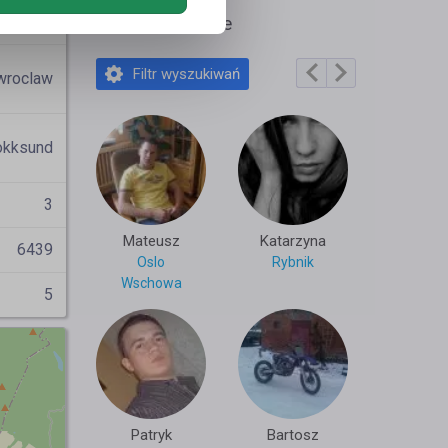
Lilka88
Polecane profile
Filtr wyszukiwań
wroclaw
okksund
3
Mateusz
Katarzyna
6439
Oslo
Rybnik
Wschowa
5
Patryk
Bartosz