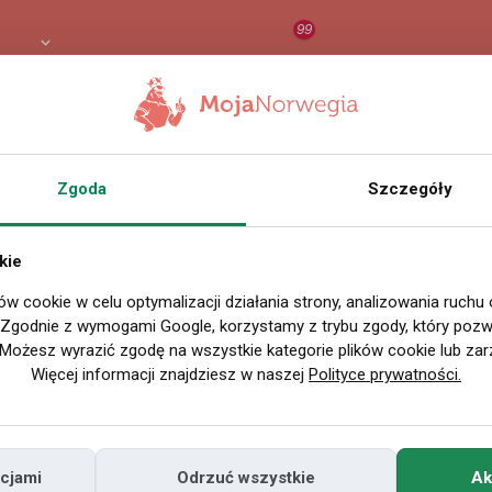
99
PLN
RAPORT
ORZEŁ AI
O
Zgoda
Szczegóły
kie
ów cookie w celu optymalizacji działania strony, analizowania ruchu
. Zgodnie z wymogami Google, korzystamy z trybu zgody, który pozwa
Możesz wyrazić zgodę na wszystkie kategorie plików cookie lub zar
Więcej informacji znajdziesz w naszej
Polityce prywatności.
cjami
Odrzuć wszystkie
Ak