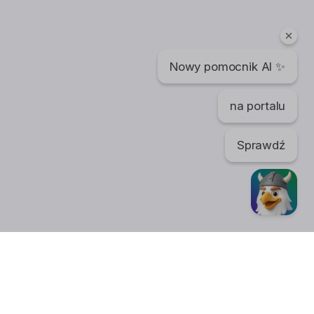
Nowy pomocnik AI ✨
na portalu
Sprawdź
TikTok