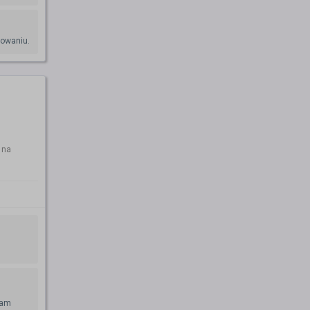
dowaniu.
 na
mam