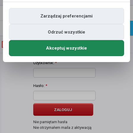
Napisz
Profil
Zarządzaj preferencjami
wiadomość
Znajomi
Galeria
Odrzuć wszystkie
Galeria zdjęć użytkownika
laura b
Akceptuj wszystkie
Użytkownik:
*
Hasło:
*
ZALOGUJ
Nie pamiętam hasła
Nie otrzymałem maila z aktywacją