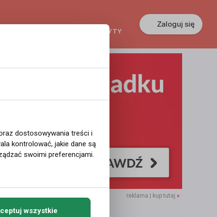
Zaloguj się
KREDYTY
GŁOSZENIA
PRACA
 oraz dostosowywania treści i
la kontrolować, jakie dane są
ządzać swoimi preferencjami.
reklama | kup tutaj
»
ceptuj wszystkie