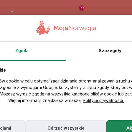
99
 PLN
RAPORT
ORZEŁ AI
O
Zgoda
Szczegóły
kie
ów cookie w celu optymalizacji działania strony, analizowania ruchu
. Zgodnie z wymogami Google, korzystamy z trybu zgody, który pozwa
Możesz wyrazić zgodę na wszystkie kategorie plików cookie lub zar
Więcej informacji znajdziesz w naszej
Polityce prywatności.
cjami
Odrzuć wszystkie
Ak