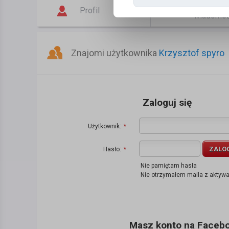
Napisz
Profil
wiadomo
Znajomi użytkownika
Krzysztof spyro
Zaloguj się
Użytkownik:
*
ZALO
Hasło:
*
Nie pamiętam hasła
Nie otrzymałem maila z aktyw
Masz konto na Faceboo