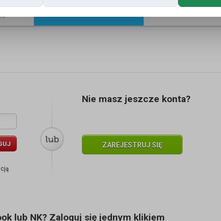
Znajomi
Galeria
ść
Nie masz jeszcze konta?
GUJ
ZAREJESTRUJ SIĘ
acją
k lub NK? Zaloguj się jednym klikiem