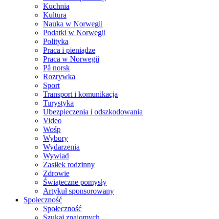
Kuchnia
Kultura
Nauka w Norwegii
Podatki w Norwegii
Polityka
Praca i pieniądze
Praca w Norwegii
På norsk
Rozrywka
Sport
Transport i komunikacja
Turystyka
Ubezpieczenia i odszkodowania
Video
Wośp
Wybory
Wydarzenia
Wywiad
Zasiłek rodzinny
Zdrowie
Świąteczne pomysły
Artykuł sponsorowany
Społeczność
Społeczność
Szukaj znajomych