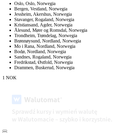
Oslo,
Oslo, Norwegia
Bergen,
Vestland, Norwegia
Jessheim,
Akershus, Norwegia
Stavanger,
Rogaland, Norwegia
Kristiansand,
Agder, Norwegia
Ålesund,
Møre og Romsdal, Norwegia
Trondheim,
Trøndelag, Norwegia
Brønnøysund,
Nordland, Norwegia
Mo i Rana,
Nordland, Norwegia
Bodø,
Nordland, Norwegia
Sandnes,
Rogaland, Norwegia
Fredrikstad,
Østfold, Norwegia
Drammen,
Buskerud, Norwegia
1 NOK