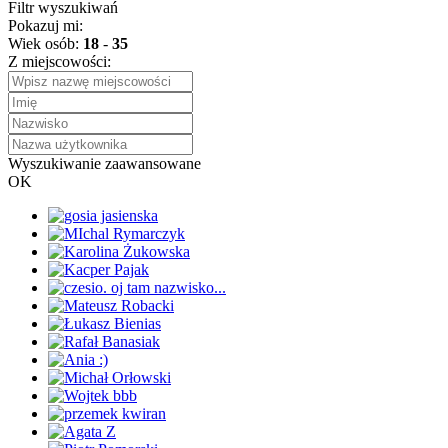
Filtr wyszukiwań
Pokazuj mi:
Wiek osób:
18
-
35
Z miejscowości:
Wyszukiwanie zaawansowane
OK