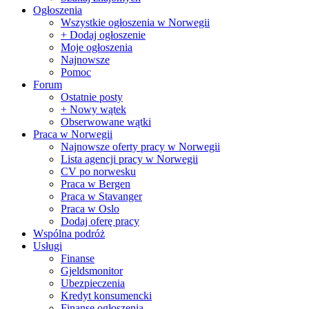
Ogłoszenia
Wszystkie ogłoszenia w Norwegii
+ Dodaj ogłoszenie
Moje ogłoszenia
Najnowsze
Pomoc
Forum
Ostatnie posty
+ Nowy wątek
Obserwowane wątki
Praca w Norwegii
Najnowsze oferty pracy w Norwegii
Lista agencji pracy w Norwegii
CV po norwesku
Praca w Bergen
Praca w Stavanger
Praca w Oslo
Dodaj oferę pracy
Wspólna podróż
Usługi
Finanse
Gjeldsmonitor
Ubezpieczenia
Kredyt konsumencki
Finanse ogłoszenia