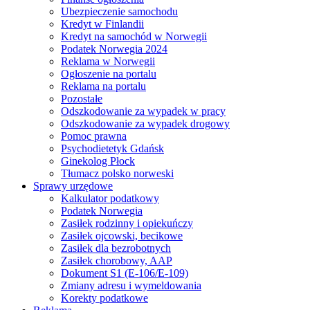
Ubezpieczenie samochodu
Kredyt w Finlandii
Kredyt na samochód w Norwegii
Podatek Norwegia 2024
Reklama w Norwegii
Ogłoszenie na portalu
Reklama na portalu
Pozostałe
Odszkodowanie za wypadek w pracy
Odszkodowanie za wypadek drogowy
Pomoc prawna
Psychodietetyk Gdańsk
Ginekolog Płock
Tłumacz polsko norweski
Sprawy urzędowe
Kalkulator podatkowy
Podatek Norwegia
Zasiłek rodzinny i opiekuńczy
Zasiłek ojcowski, becikowe
Zasiłek dla bezrobotnych
Zasiłek chorobowy, AAP
Dokument S1 (E-106/E-109)
Zmiany adresu i wymeldowania
Korekty podatkowe