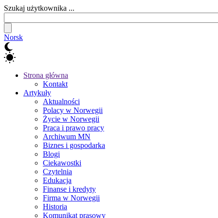
Szukaj użytkownika ...
Norsk
Strona główna
Kontakt
Artykuły
Aktualności
Polacy w Norwegii
Życie w Norwegii
Praca i prawo pracy
Archiwum MN
Biznes i gospodarka
Blogi
Ciekawostki
Czytelnia
Edukacja
Finanse i kredyty
Firma w Norwegii
Historia
Komunikat prasowy