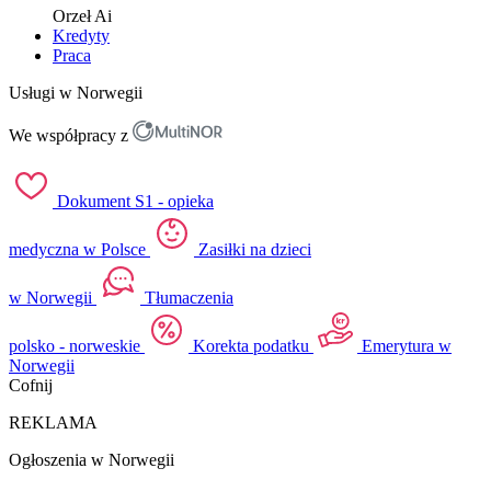
Orzeł
Ai
Kredyty
Praca
Usługi w Norwegii
We współpracy z
Dokument S1 - opieka
medyczna w Polsce
Zasiłki na dzieci
w Norwegii
Tłumaczenia
polsko - norweskie
Korekta podatku
Emerytura w
Norwegii
Cofnij
REKLAMA
Ogłoszenia w Norwegii