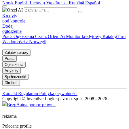
Norsk
English
Lietuvių
Українська
Română
Español
Kredyty
pod kontrolą
Dodaj
ogłoszenie
Praca
Ogłoszenia
Czat z Orłem Ai
Monitor kredytowy
Katalog firm
Wiadomości z Norwegii
Załatw sprawy
Praca
Ogłoszenia
Artykuły
Społeczność
Dla firm
Kontakt
Regulamin
Polityka prywatności
Copyright © Inventive Logic sp. z o.o. sp. k. 2008 - 2026.
reklama
Polecane profile