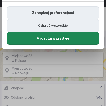
Napisz
Zaproś
Zarządzaj preferencjami
wiadomość
do znajomych
Znajomi
Galeria
Odrzuć wszystkie
Akceptuj wszystkie
Krzysztof Fluder
Nazwa użytkownika
Miejscowość
-
w Polsce
Miejscowość
-
w Norwegii
0
Znajomi
540
Odsłony profilu