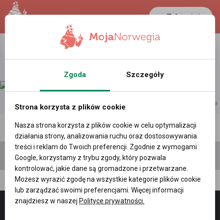
Zaloguj się
LANCASTER
1 NOK
22.4 °C
0.3881 PLN
Zgoda
Szczegóły
reklama
Strona korzysta z plików cookie
Nasza strona korzysta z plików cookie w celu optymalizacji
Polecane profile
Filtr wyszukiwań
działania strony, analizowania ruchu oraz dostosowywania
treści i reklam do Twoich preferencji. Zgodnie z wymogami
Google, korzystamy z trybu zgody, który pozwala
kontrolować, jakie dane są gromadzone i przetwarzane.
Możesz wyrazić zgodę na wszystkie kategorie plików cookie
Krzysztof Fluder
lub zarządzać swoimi preferencjami. Więcej informacji
znajdziesz w naszej
Polityce prywatności.