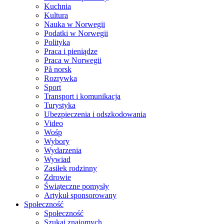
Kuchnia
Kultura
Nauka w Norwegii
Podatki w Norwegii
Polityka
Praca i pieniądze
Praca w Norwegii
På norsk
Rozrywka
Sport
Transport i komunikacja
Turystyka
Ubezpieczenia i odszkodowania
Video
Wośp
Wybory
Wydarzenia
Wywiad
Zasiłek rodzinny
Zdrowie
Świąteczne pomysły
Artykuł sponsorowany
Społeczność
Społeczność
Szukaj znajomych