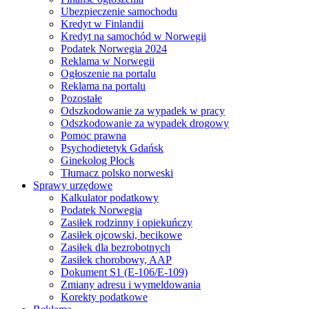
Ubezpieczenie samochodu
Kredyt w Finlandii
Kredyt na samochód w Norwegii
Podatek Norwegia 2024
Reklama w Norwegii
Ogłoszenie na portalu
Reklama na portalu
Pozostałe
Odszkodowanie za wypadek w pracy
Odszkodowanie za wypadek drogowy
Pomoc prawna
Psychodietetyk Gdańsk
Ginekolog Płock
Tłumacz polsko norweski
Sprawy urzędowe
Kalkulator podatkowy
Podatek Norwegia
Zasiłek rodzinny i opiekuńczy
Zasiłek ojcowski, becikowe
Zasiłek dla bezrobotnych
Zasiłek chorobowy, AAP
Dokument S1 (E-106/E-109)
Zmiany adresu i wymeldowania
Korekty podatkowe