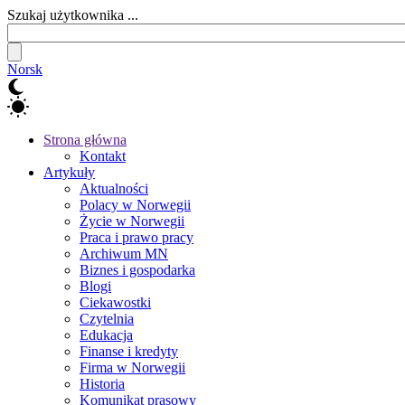
Szukaj użytkownika ...
Norsk
Strona główna
Kontakt
Artykuły
Aktualności
Polacy w Norwegii
Życie w Norwegii
Praca i prawo pracy
Archiwum MN
Biznes i gospodarka
Blogi
Ciekawostki
Czytelnia
Edukacja
Finanse i kredyty
Firma w Norwegii
Historia
Komunikat prasowy