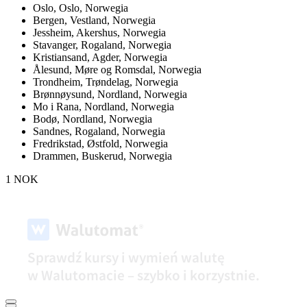
Oslo,
Oslo, Norwegia
Bergen,
Vestland, Norwegia
Jessheim,
Akershus, Norwegia
Stavanger,
Rogaland, Norwegia
Kristiansand,
Agder, Norwegia
Ålesund,
Møre og Romsdal, Norwegia
Trondheim,
Trøndelag, Norwegia
Brønnøysund,
Nordland, Norwegia
Mo i Rana,
Nordland, Norwegia
Bodø,
Nordland, Norwegia
Sandnes,
Rogaland, Norwegia
Fredrikstad,
Østfold, Norwegia
Drammen,
Buskerud, Norwegia
1 NOK