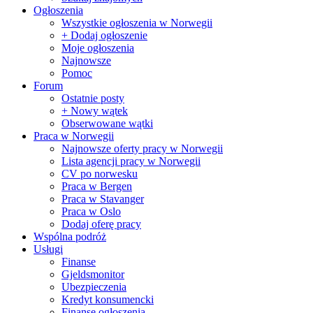
Ogłoszenia
Wszystkie ogłoszenia w Norwegii
+ Dodaj ogłoszenie
Moje ogłoszenia
Najnowsze
Pomoc
Forum
Ostatnie posty
+ Nowy wątek
Obserwowane wątki
Praca w Norwegii
Najnowsze oferty pracy w Norwegii
Lista agencji pracy w Norwegii
CV po norwesku
Praca w Bergen
Praca w Stavanger
Praca w Oslo
Dodaj oferę pracy
Wspólna podróż
Usługi
Finanse
Gjeldsmonitor
Ubezpieczenia
Kredyt konsumencki
Finanse ogłoszenia