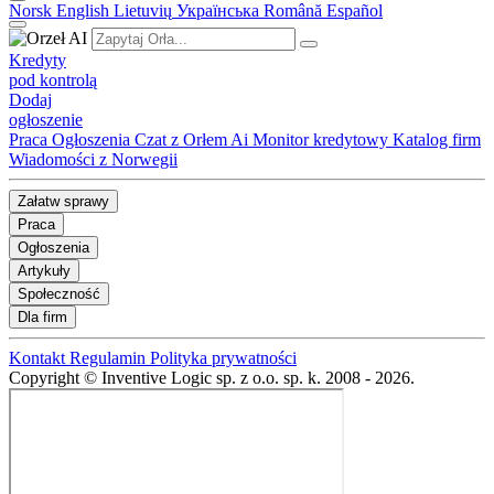
Norsk
English
Lietuvių
Українська
Română
Español
Kredyty
pod kontrolą
Dodaj
ogłoszenie
Praca
Ogłoszenia
Czat z Orłem Ai
Monitor kredytowy
Katalog firm
Wiadomości z Norwegii
Załatw sprawy
Praca
Ogłoszenia
Artykuły
Społeczność
Dla firm
Kontakt
Regulamin
Polityka prywatności
Copyright © Inventive Logic sp. z o.o. sp. k. 2008 - 2026.