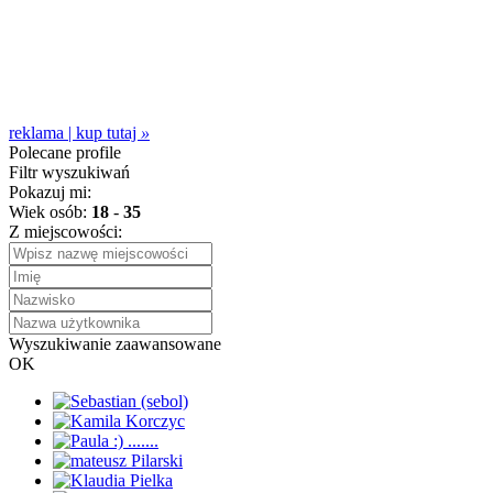
reklama | kup tutaj
»
Polecane profile
Filtr wyszukiwań
Pokazuj mi:
Wiek osób:
18
-
35
Z miejscowości:
Wyszukiwanie zaawansowane
OK