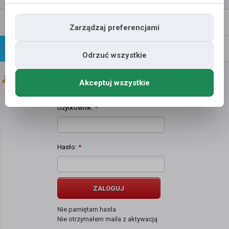
Napisz
Profil
Zarządzaj preferencjami
wiadomość
Znajomi
Galeria
Odrzuć wszystkie
Znajomi użytkownika
Krzysiek Porowski
Akceptuj wszystkie
Użytkownik:
*
Hasło:
*
ZALOGUJ
Nie pamiętam hasła
Nie otrzymałem maila z aktywacją