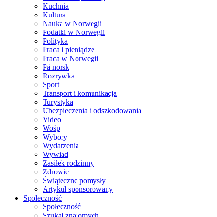
Kuchnia
Kultura
Nauka w Norwegii
Podatki w Norwegii
Polityka
Praca i pieniądze
Praca w Norwegii
På norsk
Rozrywka
Sport
Transport i komunikacja
Turystyka
Ubezpieczenia i odszkodowania
Video
Wośp
Wybory
Wydarzenia
Wywiad
Zasiłek rodzinny
Zdrowie
Świąteczne pomysły
Artykuł sponsorowany
Społeczność
Społeczność
Szukaj znajomych