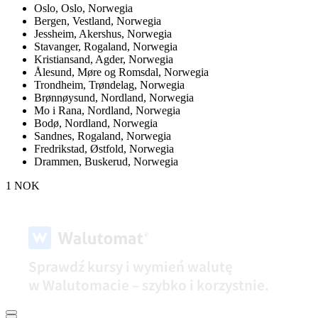
Oslo,
Oslo, Norwegia
Bergen,
Vestland, Norwegia
Jessheim,
Akershus, Norwegia
Stavanger,
Rogaland, Norwegia
Kristiansand,
Agder, Norwegia
Ålesund,
Møre og Romsdal, Norwegia
Trondheim,
Trøndelag, Norwegia
Brønnøysund,
Nordland, Norwegia
Mo i Rana,
Nordland, Norwegia
Bodø,
Nordland, Norwegia
Sandnes,
Rogaland, Norwegia
Fredrikstad,
Østfold, Norwegia
Drammen,
Buskerud, Norwegia
1 NOK