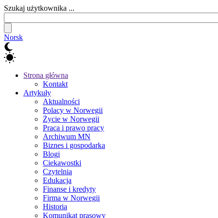
Szukaj użytkownika ...
Norsk
Strona główna
Kontakt
Artykuły
Aktualności
Polacy w Norwegii
Życie w Norwegii
Praca i prawo pracy
Archiwum MN
Biznes i gospodarka
Blogi
Ciekawostki
Czytelnia
Edukacja
Finanse i kredyty
Firma w Norwegii
Historia
Komunikat prasowy