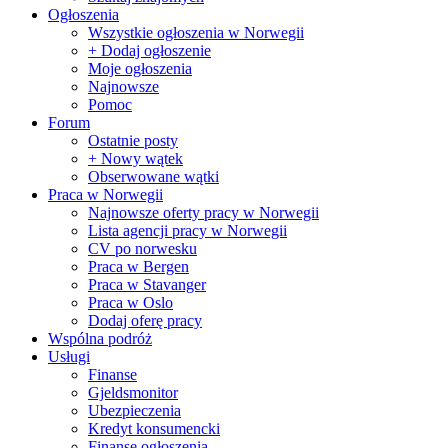
Ogłoszenia
Wszystkie ogłoszenia w Norwegii
+ Dodaj ogłoszenie
Moje ogłoszenia
Najnowsze
Pomoc
Forum
Ostatnie posty
+ Nowy wątek
Obserwowane wątki
Praca w Norwegii
Najnowsze oferty pracy w Norwegii
Lista agencji pracy w Norwegii
CV po norwesku
Praca w Bergen
Praca w Stavanger
Praca w Oslo
Dodaj oferę pracy
Wspólna podróż
Usługi
Finanse
Gjeldsmonitor
Ubezpieczenia
Kredyt konsumencki
Finanse ogłoszenia