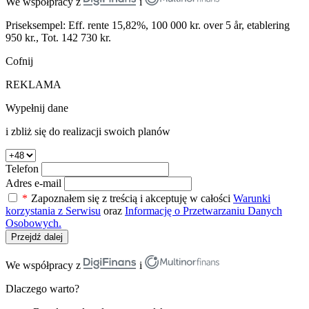
We współpracy z
i
Priseksempel: Eff. rente 15,82%, 100 000 kr. over 5 år, etablering
950 kr., Tot. 142 730 kr.
Cofnij
REKLAMA
Wypełnij dane
i zbliż się do realizacji swoich planów
Telefon
Adres e-mail
*
Zapoznałem się z treścią i akceptuję w całości
Warunki
korzystania z Serwisu
oraz
Informację o Przetwarzaniu Danych
Osobowych.
Przejdź dalej
We współpracy z
i
Dlaczego warto?