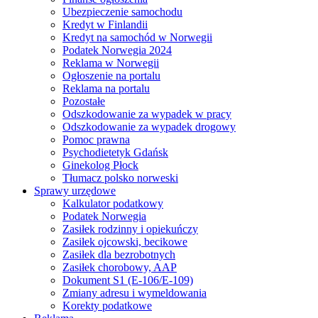
Ubezpieczenie samochodu
Kredyt w Finlandii
Kredyt na samochód w Norwegii
Podatek Norwegia 2024
Reklama w Norwegii
Ogłoszenie na portalu
Reklama na portalu
Pozostałe
Odszkodowanie za wypadek w pracy
Odszkodowanie za wypadek drogowy
Pomoc prawna
Psychodietetyk Gdańsk
Ginekolog Płock
Tłumacz polsko norweski
Sprawy urzędowe
Kalkulator podatkowy
Podatek Norwegia
Zasiłek rodzinny i opiekuńczy
Zasiłek ojcowski, becikowe
Zasiłek dla bezrobotnych
Zasiłek chorobowy, AAP
Dokument S1 (E-106/E-109)
Zmiany adresu i wymeldowania
Korekty podatkowe