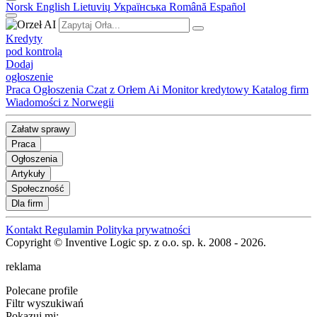
Norsk
English
Lietuvių
Українська
Română
Español
Kredyty
pod kontrolą
Dodaj
ogłoszenie
Praca
Ogłoszenia
Czat z Orłem Ai
Monitor kredytowy
Katalog firm
Wiadomości z Norwegii
Załatw sprawy
Praca
Ogłoszenia
Artykuły
Społeczność
Dla firm
Kontakt
Regulamin
Polityka prywatności
Copyright © Inventive Logic sp. z o.o. sp. k. 2008 - 2026.
reklama
Polecane profile
Filtr wyszukiwań
Pokazuj mi: