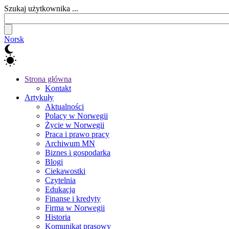
Szukaj użytkownika ...
Norsk
Strona główna
Kontakt
Artykuły
Aktualności
Polacy w Norwegii
Życie w Norwegii
Praca i prawo pracy
Archiwum MN
Biznes i gospodarka
Blogi
Ciekawostki
Czytelnia
Edukacja
Finanse i kredyty
Firma w Norwegii
Historia
Komunikat prasowy