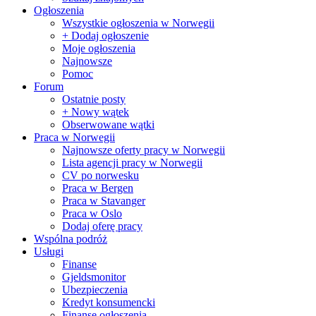
Ogłoszenia
Wszystkie ogłoszenia w Norwegii
+ Dodaj ogłoszenie
Moje ogłoszenia
Najnowsze
Pomoc
Forum
Ostatnie posty
+ Nowy wątek
Obserwowane wątki
Praca w Norwegii
Najnowsze oferty pracy w Norwegii
Lista agencji pracy w Norwegii
CV po norwesku
Praca w Bergen
Praca w Stavanger
Praca w Oslo
Dodaj oferę pracy
Wspólna podróż
Usługi
Finanse
Gjeldsmonitor
Ubezpieczenia
Kredyt konsumencki
Finanse ogłoszenia