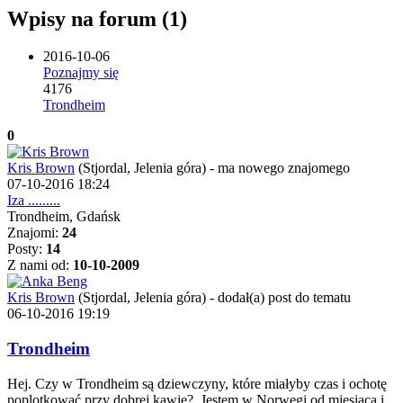
Wpisy na forum (1)
2016-10-06
Poznajmy się
4176
Trondheim
0
Kris Brown
(Stjordal, Jelenia góra)
-
ma nowego znajomego
07-10-2016 18:24
Iza .........
Trondheim, Gdańsk
Znajomi:
24
Posty:
14
Z nami od:
10-10-2009
Kris Brown
(Stjordal, Jelenia góra)
-
dodał(a) post do tematu
06-10-2016 19:19
Trondheim
Hej. Czy w Trondheim są dziewczyny, które miałyby czas i ochotę
poplotkować przy dobrej kawie?
Jestem w Norwegi od miesiąca i