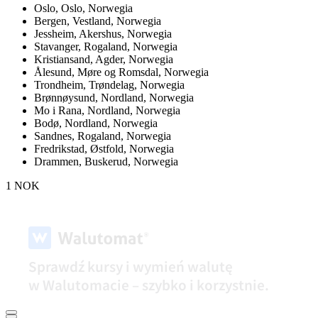
Oslo,
Oslo, Norwegia
Bergen,
Vestland, Norwegia
Jessheim,
Akershus, Norwegia
Stavanger,
Rogaland, Norwegia
Kristiansand,
Agder, Norwegia
Ålesund,
Møre og Romsdal, Norwegia
Trondheim,
Trøndelag, Norwegia
Brønnøysund,
Nordland, Norwegia
Mo i Rana,
Nordland, Norwegia
Bodø,
Nordland, Norwegia
Sandnes,
Rogaland, Norwegia
Fredrikstad,
Østfold, Norwegia
Drammen,
Buskerud, Norwegia
1 NOK