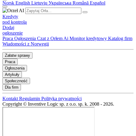
Norsk
English
Lietuvių
Українська
Română
Español
Kredyty
pod kontrolą
Dodaj
ogłoszenie
Praca
Ogłoszenia
Czat z Orłem Ai
Monitor kredytowy
Katalog firm
Wiadomości z Norwegii
Załatw sprawy
Praca
Ogłoszenia
Artykuły
Społeczność
Dla firm
Kontakt
Regulamin
Polityka prywatności
Copyright © Inventive Logic sp. z o.o. sp. k. 2008 - 2026.