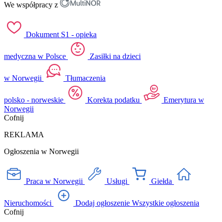
We współpracy z
Dokument S1 - opieka
medyczna w Polsce
Zasiłki na dzieci
w Norwegii
Tłumaczenia
polsko - norweskie
Korekta podatku
Emerytura w
Norwegii
Cofnij
REKLAMA
Ogłoszenia w Norwegii
Praca w Norwegii
Usługi
Giełda
Nieruchomości
Dodaj ogłoszenie
Wszystkie ogłoszenia
Cofnij