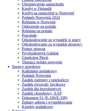
Ubezpieczenie samochodu
Kredyt w Finlandii
Kredyt na samochód w Norwegii
Podatek Norwegia 2024
Reklama w Norwegii
Ogłoszenie na portalu
Reklama na portalu
Pozostałe
Odszkodowanie za wypadek w pracy
Odszkodowanie za wypadek drogowy
Pomoc prawna
Psychodietetyk Gdańsk
Ginekolog Płock
Tłumacz polsko norweski
Sprawy urzędowe
Kalkulator podatkowy
Podatek Norwegia
Zasiłek rodzinny i opiekuńczy
Zasiłek ojcowski, becikowe
Zasiłek dla bezrobotnych
Zasiłek chorobowy, AAP
Dokument S1 (E-106/E-109)
Zmiany adresu i wymeldowania
Korekty podatkowe