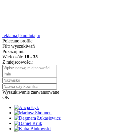
reklama | kup tutaj
»
Polecane profile
Filtr wyszukiwań
Pokazuj mi:
Wiek osób:
18
-
35
Z miejscowości:
Wyszukiwanie zaawansowane
OK