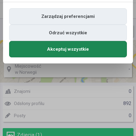
Znajomi
Galeria
Zarządzaj preferencjami
knrd90
Nazwa użytkownika
Odrzuć wszystkie
Akceptuj wszystkie
Miejscowość
-
w Polsce
Miejscowość
-
w Norwegii
0
Znajomi
892
Odsłony profilu
0
Posty
Zdjęcia (1)