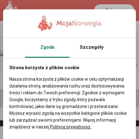
Zaloguj się
Zgoda
Szczegóły
reklama
Strona korzysta z plików cookie
Nasza strona korzysta z plików cookie w celu optymalizacji
Polecane profile
Filtr wyszukiwań
działania strony, analizowania ruchu oraz dostosowywania
treści i reklam do Twoich preferencji. Zgodnie z wymogami
Google, korzystamy z trybu zgody, który pozwala
kontrolować, jakie dane są gromadzone i przetwarzane.
Możesz wyrazić zgodę na wszystkie kategorie plików cookie
knrd90 , (36 l.)
lub zarządzać swoimi preferencjami. Więcej informacji
znajdziesz w naszej
Polityce prywatności.
Napisz
Zaproś
wiadomość
do znajomych